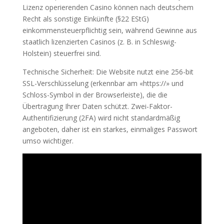
Lizenz operierenden Casino können nach deutschem
Recht als sonstige Einkünfte (§22 EStG)
einkommensteuerpflichtig sein, während Gewinne aus
staatlich lizenzierten Casinos (z. B. in Schleswig-
Holstein) steuerfrei sind.
Technische Sicherheit: Die Website nutzt eine 256-bit
SSL-Verschlüsselung (erkennbar am «https://» und
Schloss-Symbol in der Browserleiste), die die
Übertragung Ihrer Daten schützt. Zwei-Faktor-
Authentifizierung (2FA) wird nicht standardmäßig
angeboten, daher ist ein starkes, einmaliges Passwort
umso wichtiger.