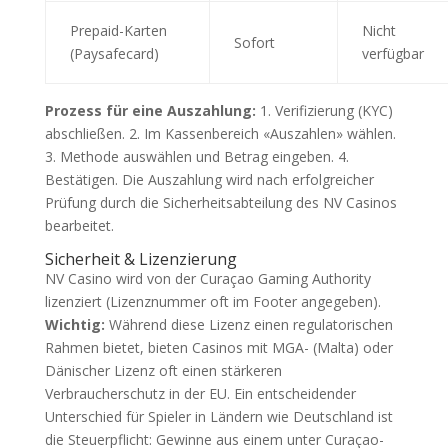
Prepaid-Karten
Nicht
Sofort
(Paysafecard)
verfügbar
Prozess für eine Auszahlung:
1. Verifizierung (KYC)
abschließen. 2. Im Kassenbereich «Auszahlen» wählen.
3. Methode auswählen und Betrag eingeben. 4.
Bestätigen. Die Auszahlung wird nach erfolgreicher
Prüfung durch die Sicherheitsabteilung des NV Casinos
bearbeitet.
Sicherheit & Lizenzierung
NV Casino wird von der Curaçao Gaming Authority
lizenziert (Lizenznummer oft im Footer angegeben).
Wichtig:
Während diese Lizenz einen regulatorischen
Rahmen bietet, bieten Casinos mit MGA- (Malta) oder
Dänischer Lizenz oft einen stärkeren
Verbraucherschutz in der EU. Ein entscheidender
Unterschied für Spieler in Ländern wie Deutschland ist
die Steuerpflicht: Gewinne aus einem unter Curaçao-