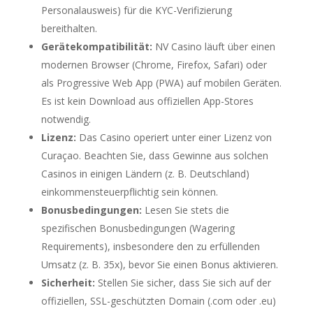
Personalausweis) für die KYC-Verifizierung
bereithalten.
Gerätekompatibilität:
NV Casino läuft über einen
modernen Browser (Chrome, Firefox, Safari) oder
als Progressive Web App (PWA) auf mobilen Geräten.
Es ist kein Download aus offiziellen App-Stores
notwendig.
Lizenz:
Das Casino operiert unter einer Lizenz von
Curaçao. Beachten Sie, dass Gewinne aus solchen
Casinos in einigen Ländern (z. B. Deutschland)
einkommensteuerpflichtig sein können.
Bonusbedingungen:
Lesen Sie stets die
spezifischen Bonusbedingungen (Wagering
Requirements), insbesondere den zu erfüllenden
Umsatz (z. B. 35x), bevor Sie einen Bonus aktivieren.
Sicherheit:
Stellen Sie sicher, dass Sie sich auf der
offiziellen, SSL-geschützten Domain (.com oder .eu)