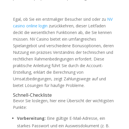
Egal, ob Sie ein erstmaliger Besucher sind oder zu
NV
casino online login
zurückkehren, dieser Leitfaden
deckt die wesentlichen Funktionen ab, die Sie kennen
müssen. NV Casino bietet ein umfangreiches
Spielangebot und verschiedene Bonusoptionen, deren
Nutzung ein präzises Verständnis der technischen und
rechtlichen Rahmenbedingungen erfordert. Diese
praktische Anleitung führt Sie durch die Account-
Erstellung, erklärt die Berechnung von
Umsatzbedingungen, zeigt Zahlungswege auf und
bietet Lösungen für häufige Probleme.
Schnell-Checkliste
Bevor Sie loslegen, hier eine Übersicht der wichtigsten
Punkte:
Vorbereitung:
Eine gültige E-Mail-Adresse, ein
starkes Passwort und ein Ausweisdokument (z. B.