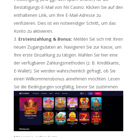
Bestätigungs-E-Mail von NV Casino. Klicken Sie auf den
enthaltenen Link, um Ihre E-Mail-Adresse zu
verifizieren. Dies ist ein notwendiger Schritt, um das
Konto zu aktivieren.
Ersteinzahlung & Bonus:
Melden Sie sich mit Ihren
neuen Zugangsdaten an. Navigieren Sie zur Kasse, um
Ihre erste Einzahlung zu tätigen. Wählen Sie hier eine
der verfügbaren Zahlungsmethoden (z. B. Kreditkarte,
E-Wallet). Sie werden wahrscheinlich gefragt, ob Sie
einen Willkommensbonus annehmen möchten. Lesen
Sie die Bedingungen sorgfältig, bevor Sie zustimmen.