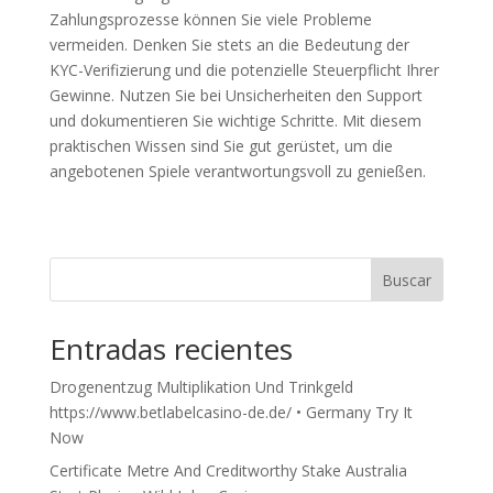
Zahlungsprozesse können Sie viele Probleme
vermeiden. Denken Sie stets an die Bedeutung der
KYC-Verifizierung und die potenzielle Steuerpflicht Ihrer
Gewinne. Nutzen Sie bei Unsicherheiten den Support
und dokumentieren Sie wichtige Schritte. Mit diesem
praktischen Wissen sind Sie gut gerüstet, um die
angebotenen Spiele verantwortungsvoll zu genießen.
Buscar
Entradas recientes
Drogenentzug Multiplikation Und Trinkgeld
https://www.betlabelcasino-de.de/ • Germany Try It
Now
Certificate Metre And Creditworthy Stake Australia