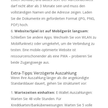
darf nicht älter als 3 Monate sein und muss den
vollständigen Namen und die Adresse zeigen. Laden
Sie die Dokumente im geforderten Format (JPG, PNG,
PDF) hoch.
Website/Spiel ist auf Mobilgerät langsam:
Schließen Sie andere Apps. Wechseln Sie von WLAN zu
Mobilfunknetz oder umgekehrt, um die Verbindung zu
testen. Eine mobile-optimierte Website ist
ressourcenschonender als eine PWA – probieren Sie
beide Zugangswege aus.
Extra-Tipps: Verzögerte Auszahlung
Wenn Ihre Auszahlung länger als die angekündigte
Standarddauer dauert, gehen Sie strukturiert vor:
Wartezeiten einhalten:
E-Wallet-Auszahlungen:
Warten Sie 48 volle Stunden. Für
Kreditkarten/Banküberweisungen: Warten Sie 5 volle