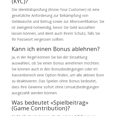
(KYC)?
Die Identitätsprüfung (Know Your Customer) ist eine
gesetzliche Anforderung zur Bekämpfung von
Geldwäsche und Betrug sowie zur Altersverifikation. Sie
ist zwingend notwendig, bevor Sie Geld auszahlen
lassen können, und dient auch Ihrem Schutz, falls Sie
Ihr Passwort vergessen sollten.
Kann ich einen Bonus ablehnen?
Ja, in der Regel können Sie bei der Einzahlung
auswählen, ob Sie einen Bonus annehmen möchten.
Sie können auch in den Bonusbedingungen oder im
Kassenbereich eine Option finden, um alle aktiven Boni
zu deaktivieren. Das Spielen ohne Bonus bedeutet,
dass Ihre Gewinne sofort ohne Umsatzbedingungen
ausgezahlt werden können.
Was bedeutet «Spielbeitrag»
(Game Contribution)?