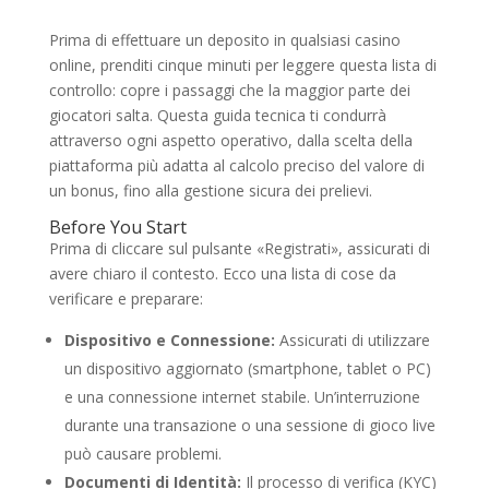
Prima di effettuare un deposito in qualsiasi casino
online, prenditi cinque minuti per leggere questa lista di
controllo: copre i passaggi che la maggior parte dei
giocatori salta. Questa guida tecnica ti condurrà
attraverso ogni aspetto operativo, dalla scelta della
piattaforma più adatta al calcolo preciso del valore di
un bonus, fino alla gestione sicura dei prelievi.
Before You Start
Prima di cliccare sul pulsante «Registrati», assicurati di
avere chiaro il contesto. Ecco una lista di cose da
verificare e preparare:
Dispositivo e Connessione:
Assicurati di utilizzare
un dispositivo aggiornato (smartphone, tablet o PC)
e una connessione internet stabile. Un’interruzione
durante una transazione o una sessione di gioco live
può causare problemi.
Documenti di Identità:
Il processo di verifica (KYC)