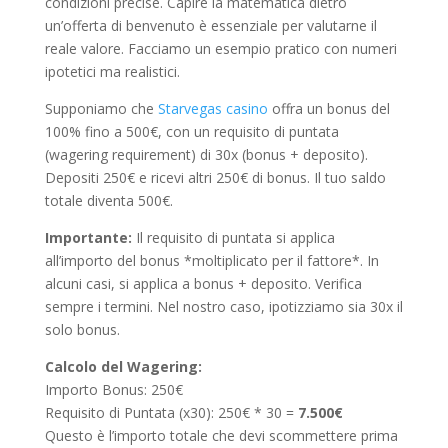
condizioni precise. Capire la matematica dietro
un’offerta di benvenuto è essenziale per valutarne il
reale valore. Facciamo un esempio pratico con numeri
ipotetici ma realistici.
Supponiamo che
Starvegas casino
offra un bonus del
100% fino a 500€, con un requisito di puntata
(wagering requirement) di 30x (bonus + deposito).
Depositi 250€ e ricevi altri 250€ di bonus. Il tuo saldo
totale diventa 500€.
Importante:
Il requisito di puntata si applica
all’importo del bonus *moltiplicato per il fattore*. In
alcuni casi, si applica a bonus + deposito. Verifica
sempre i termini. Nel nostro caso, ipotizziamo sia 30x il
solo bonus.
Calcolo del Wagering:
Importo Bonus: 250€
Requisito di Puntata (x30): 250€ * 30 =
7.500€
Questo è l’importo totale che devi scommettere prima