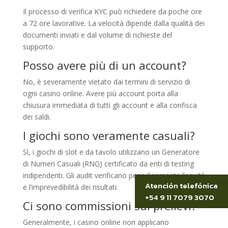
Il processo di verifica KYC può richiedere da poche ore
a 72 ore lavorative. La velocità dipende dalla qualità dei
documenti inviati e dal volume di richieste del
supporto.
Posso avere più di un account?
No, è severamente vietato dai termini di servizio di
ogni casino online. Avere più account porta alla
chiusura immediata di tutti gli account e alla confisca
dei saldi.
I giochi sono veramente casuali?
Sì, i giochi di slot e da tavolo utilizzano un Generatore
di Numeri Casuali (RNG) certificato da enti di testing
indipendenti. Gli audit verificano periodicamente l’equità
Atención telefónica
e l’imprevedibilità dei risultati.
+54 9 11 7079 3070
Ci sono commissioni sui prelievi?
Generalmente, i casino online non applicano