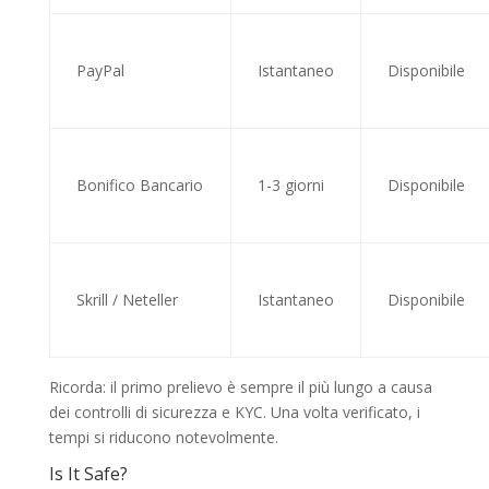
PayPal
Istantaneo
Disponibile
Bonifico Bancario
1-3 giorni
Disponibile
Skrill / Neteller
Istantaneo
Disponibile
Ricorda: il primo prelievo è sempre il più lungo a causa
dei controlli di sicurezza e KYC. Una volta verificato, i
tempi si riducono notevolmente.
Is It Safe?