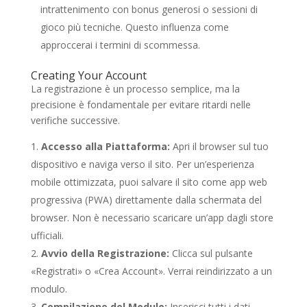
intrattenimento con bonus generosi o sessioni di
gioco più tecniche. Questo influenza come
approccerai i termini di scommessa.
Creating Your Account
La registrazione è un processo semplice, ma la
precisione è fondamentale per evitare ritardi nelle
verifiche successive.
Accesso alla Piattaforma:
Apri il browser sul tuo
dispositivo e naviga verso il sito. Per un’esperienza
mobile ottimizzata, puoi salvare il sito come app web
progressiva (PWA) direttamente dalla schermata del
browser. Non è necessario scaricare un’app dagli store
ufficiali.
Avvio della Registrazione:
Clicca sul pulsante
«Registrati» o «Crea Account». Verrai reindirizzato a un
modulo.
Compilazione del Modulo:
Inserisci tutti i dati