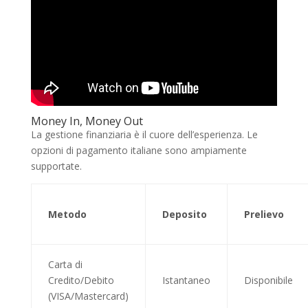
Money In, Money Out
La gestione finanziaria è il cuore dell’esperienza. Le
opzioni di pagamento italiane sono ampiamente
supportate.
Metodo
Deposito
Prelievo
Carta di
Credito/Debito
Istantaneo
Disponibile
(VISA/Mastercard)