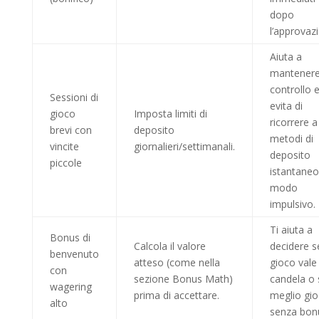
dopo
l’approvaz
Aiuta a
mantenere 
controllo 
Sessioni di
evita di
gioco
Imposta limiti di
ricorrere a
brevi con
deposito
metodi di
vincite
giornalieri/settimanali.
deposito
piccole
istantaneo
modo
impulsivo.
Ti aiuta a
Bonus di
Calcola il valore
decidere se
benvenuto
atteso (come nella
gioco vale 
con
sezione Bonus Math)
candela o 
wagering
prima di accettare.
meglio gio
alto
senza bon