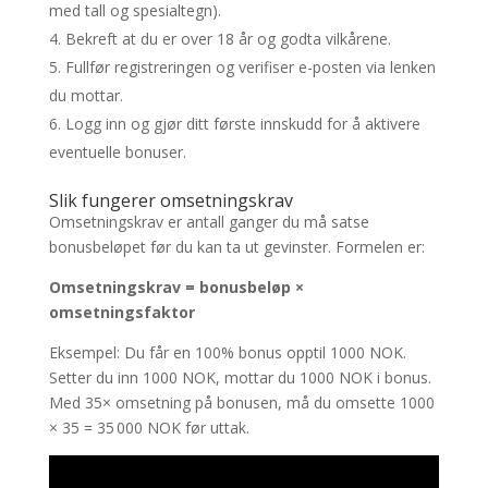
med tall og spesialtegn).
Bekreft at du er over 18 år og godta vilkårene.
Fullfør registreringen og verifiser e-posten via lenken
du mottar.
Logg inn og gjør ditt første innskudd for å aktivere
eventuelle bonuser.
Slik fungerer omsetningskrav
Omsetningskrav er antall ganger du må satse
bonusbeløpet før du kan ta ut gevinster. Formelen er:
Omsetningskrav = bonusbeløp ×
omsetningsfaktor
Eksempel: Du får en 100% bonus opptil 1000 NOK.
Setter du inn 1000 NOK, mottar du 1000 NOK i bonus.
Med 35× omsetning på bonusen, må du omsette 1000
× 35 = 35 000 NOK før uttak.