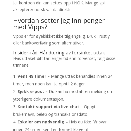
Ja, kontoen din kan settes opp i NOK. Mange spill
aksepterer norsk valuta direkte.
Hvordan setter jeg inn penger
med Vipps?
Vipps er for øyeblikket ikke tilgjengelig. Bruk Trustly
eller bankoverføring som alternativer.
Insider-råd: Håndtering av forsinket uttak
Hvis uttaket ditt tar lenger tid enn forventet, følg disse
trinnene:
Vent 48 timer –
Mange uttak behandles innen 24
timer, men noen kan ta opptil 2 dager.
Sjekk e-post –
Du kan ha mottatt en melding om
ytterligere dokumentasjon.
Kontakt support via live chat –
Oppgi
brukernavn, beløp og transaksjonsdato.
Eskaler om nødvendig –
Hvis du ikke får svar
innen 24 timer, send en formell klage til