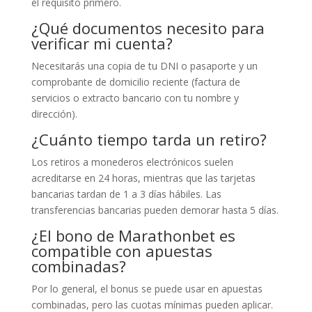
el requisito primero.
¿Qué documentos necesito para
verificar mi cuenta?
Necesitarás una copia de tu DNI o pasaporte y un
comprobante de domicilio reciente (factura de
servicios o extracto bancario con tu nombre y
dirección).
¿Cuánto tiempo tarda un retiro?
Los retiros a monederos electrónicos suelen
acreditarse en 24 horas, mientras que las tarjetas
bancarias tardan de 1 a 3 días hábiles. Las
transferencias bancarias pueden demorar hasta 5 días.
¿El bono de Marathonbet es
compatible con apuestas
combinadas?
Por lo general, el bonus se puede usar en apuestas
combinadas, pero las cuotas mínimas pueden aplicar.