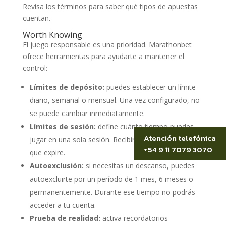
Revisa los términos para saber qué tipos de apuestas
cuentan.
Worth Knowing
El juego responsable es una prioridad. Marathonbet
ofrece herramientas para ayudarte a mantener el
control:
Límites de depósito:
puedes establecer un límite
diario, semanal o mensual. Una vez configurado, no
se puede cambiar inmediatamente.
Límites de sesión:
define cuánto tiempo puedes
Atención telefónica
jugar en una sola sesión. Recibirás un aviso antes de
+54 9 11 7079 3070
que expire.
Autoexclusión:
si necesitas un descanso, puedes
autoexcluirte por un período de 1 mes, 6 meses o
permanentemente. Durante ese tiempo no podrás
acceder a tu cuenta.
Prueba de realidad:
activa recordatorios