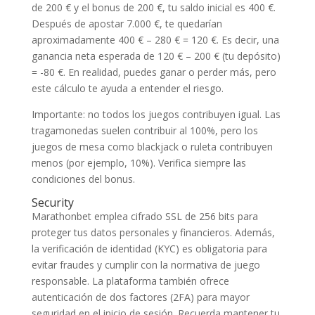
de 200 € y el bonus de 200 €, tu saldo inicial es 400 €.
Después de apostar 7.000 €, te quedarían
aproximadamente 400 € – 280 € = 120 €. Es decir, una
ganancia neta esperada de 120 € – 200 € (tu depósito)
= -80 €. En realidad, puedes ganar o perder más, pero
este cálculo te ayuda a entender el riesgo.
Importante: no todos los juegos contribuyen igual. Las
tragamonedas suelen contribuir al 100%, pero los
juegos de mesa como blackjack o ruleta contribuyen
menos (por ejemplo, 10%). Verifica siempre las
condiciones del bonus.
Security
Marathonbet emplea cifrado SSL de 256 bits para
proteger tus datos personales y financieros. Además,
la verificación de identidad (KYC) es obligatoria para
evitar fraudes y cumplir con la normativa de juego
responsable. La plataforma también ofrece
autenticación de dos factores (2FA) para mayor
seguridad en el inicio de sesión. Recuerda mantener tu