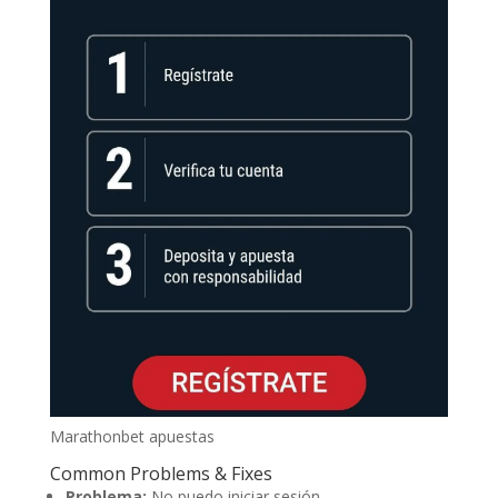
Marathonbet apuestas
Common Problems & Fixes
Problema:
No puedo iniciar sesión.