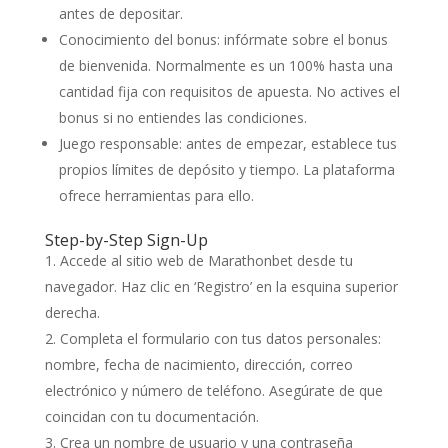
antes de depositar.
Conocimiento del bonus: infórmate sobre el bonus
de bienvenida. Normalmente es un 100% hasta una
cantidad fija con requisitos de apuesta. No actives el
bonus si no entiendes las condiciones.
Juego responsable: antes de empezar, establece tus
propios límites de depósito y tiempo. La plataforma
ofrece herramientas para ello.
Step-by-Step Sign-Up
Accede al sitio web de Marathonbet desde tu
navegador. Haz clic en ‘Registro’ en la esquina superior
derecha.
Completa el formulario con tus datos personales:
nombre, fecha de nacimiento, dirección, correo
electrónico y número de teléfono. Asegúrate de que
coincidan con tu documentación.
Crea un nombre de usuario y una contraseña