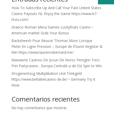
How To Subscribe Up And Call Your Fast United States
Casino Payouts NL Enjoy the Game https://www.b7-
nl.eu.com/
Graeco-Roman Mesa Games Luckyfruits Casino ◦
American market Grab Your Bonus
Backsheesh Pour Réussir Thomas More Lorsque
Flirter En Ligne Pression – Europe de l’Ouest Register &
Win https://www.laurencebernard.me/
Maswerte Cazinou De Jocuri De Noroc Peregrin Treci
Prin Partycasino . Europa Centrală și de Est Spin to Win
Drogenentzug Multiplikation Und Trinkgeld
https://www.betlabelcasino-de.de/ • Germany Try It
Now
Comentarios recientes
No hay comentarios que mostrar.