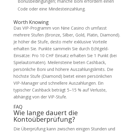
Bonusbedingungen; manche Boni erfordern einen
Code oder eine Mindesteinzahlung.
Worth Knowing
Das VIP-Programm von Nine Casino ch umfasst
mehrere Stufen (Bronze, Silber, Gold, Platin, Diamond).
Je höher die Stufe, desto mehr exklusive Vorteile
erhalten Sie. Punkte sammeln Sie durch Echtgeld-
Einsätze: Pro 10 CHF Einsatz erhalten Sie 1 Punkt (bei
Spielautomaten). Meilensteine bieten Cashback,
persönliche Boni und höhere Auszahlungslimits. Die
höchste Stufe (Diamond) bietet einen persönlichen
VIP-Manager und schnellere Auszahlungen. Ein
typischer Cashback beträgt 5–15 % auf Verluste,
abhängig von der VIP-Stufe.
FAQ
Wie lange dauert die
Kontoüberprüfung?
Die Überprüfung kann zwischen einigen Stunden und