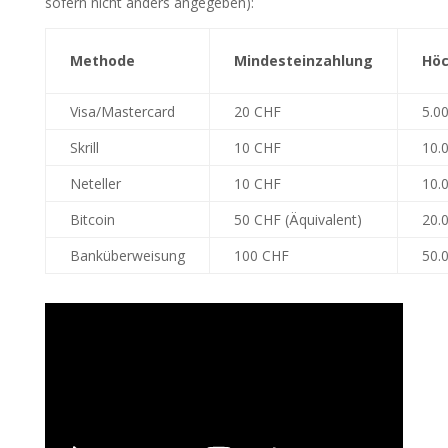
sofern nicht anders angegeben):
Methode
Mindesteinzahlung
Höc
Visa/Mastercard
20 CHF
5.0
Skrill
10 CHF
10.
Neteller
10 CHF
10.
Bitcoin
50 CHF (Äquivalent)
20.
Banküberweisung
100 CHF
50.