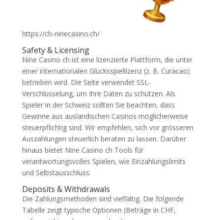
https://ch-ninecasino.ch/
Safety & Licensing
Nine Casino ch ist eine lizenzierte Plattform, die unter
einer internationalen Glücksspiellizenz (z. B. Curacao)
betrieben wird. Die Seite verwendet SSL-
Verschlüsselung, um Ihre Daten zu schützen. Als
Spieler in der Schweiz sollten Sie beachten, dass
Gewinne aus ausländischen Casinos möglicherweise
steuerpflichtig sind. Wir empfehlen, sich vor grösseren
Auszahlungen steuerlich beraten zu lassen. Darüber
hinaus bietet Nine Casino ch Tools für
verantwortungsvolles Spielen, wie Einzahlungslimits
und Selbstausschluss.
Deposits & Withdrawals
Die Zahlungsmethoden sind vielfältig. Die folgende
Tabelle zeigt typische Optionen (Beträge in CHF,