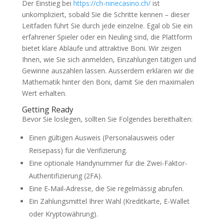
Der Einstieg bei
https://ch-ninecasino.ch/
ist
unkompliziert, sobald Sie die Schritte kennen – dieser
Leitfaden führt Sie durch jede einzelne. Egal ob Sie ein
erfahrener Spieler oder ein Neuling sind, die Plattform
bietet klare Abläufe und attraktive Boni. Wir zeigen
Ihnen, wie Sie sich anmelden, Einzahlungen tätigen und
Gewinne auszahlen lassen. Ausserdem erklären wir die
Mathematik hinter den Boni, damit Sie den maximalen
Wert erhalten.
Getting Ready
Bevor Sie loslegen, sollten Sie Folgendes bereithalten:
Einen gültigen Ausweis (Personalausweis oder
Reisepass) für die Verifizierung.
Eine optionale Handynummer für die Zwei-Faktor-
Authentifizierung (2FA).
Eine E-Mail-Adresse, die Sie regelmässig abrufen.
Ein Zahlungsmittel Ihrer Wahl (Kreditkarte, E-Wallet
oder Kryptowährung).