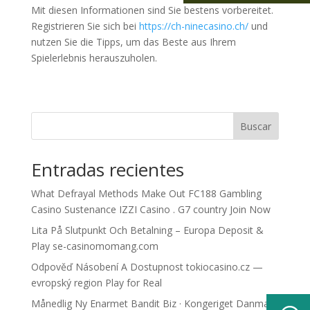
Mit diesen Informationen sind Sie bestens vorbereitet.
Registrieren Sie sich bei
https://ch-ninecasino.ch/
und
nutzen Sie die Tipps, um das Beste aus Ihrem
Spielerlebnis herauszuholen.
Buscar
Entradas recientes
What Defrayal Methods Make Out FC188 Gambling
Casino Sustenance IZZI Casino . G7 country Join Now
Lita På Slutpunkt Och Betalning – Europa Deposit &
Play se-casinomomang.com
Odpověď Násobení A Dostupnost tokiocasino.cz —
evropský region Play for Real
Månedlig Ny Enarmet Bandit Biz · Kongeriget Danmark