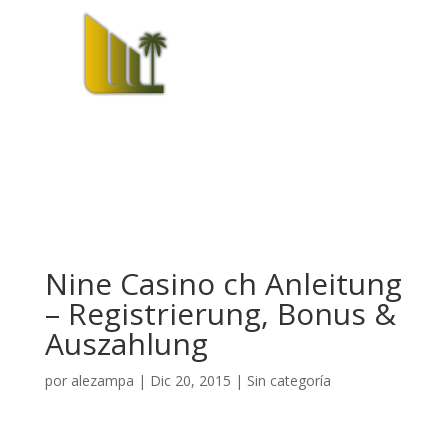
Nine Casino ch Anleitung
– Registrierung, Bonus &
Auszahlung
por
alezampa
|
Dic 20, 2015
|
Sin categoría