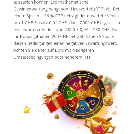
auszahlen können. Die mathematische
Gewinnerwartung hängt vom Hausvorteil (RTP) ab. Bei
einem Spiel mit 96 % RTP beträgt der erwartete Verlust
pro 1 CHF Einsatz 0,04 CHF. Über 7.000 CHF ergibt sich
ein erwarteter Verlust von 7.000 × 0,04 = 280 CHF. Da
Ihr Bonusguthaben 200 CHF beträgt, haben Sie unter
diesen Bedingungen einen negativen Erwartungswert.
Achten Sie daher auf Boni mit niedrigeren
Umsatzbedingungen oder höherem RTP.