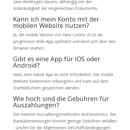
zwei Werktagen dauern, abhängig von der
Vollständigkeit der eingereichten Dokumente.
Kann ich mein Konto mit der
mobilen Website nutzen?
Ja, die mobile Version von Nine Casino ch ist als
progressive Web-App optimiert und lässt sich über den
Browser starten.
Gibt es eine App für iOS oder
Android?
Nein, eine native App ist nicht erforderlich. Die mobile
Website funktioniert reibungslos und kann auf dem
Startbildschirm gespeichert werden.
Wie hoch sind die Gebühren für
Auszahlungen?
Die meisten Auszahlungsmethoden sind kostenlos. Bei
Banküberweisungen können geringe Gebühren anfallen
– prüfen Sie die Allgemeinen Geschäftsbedingungen.