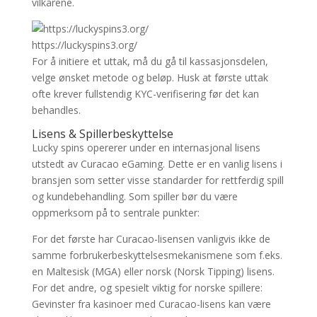
vilkårene.
https://luckyspins3.org/
For å initiere et uttak, må du gå til kassasjonsdelen,
velge ønsket metode og beløp. Husk at første uttak
ofte krever fullstendig KYC-verifisering før det kan
behandles.
Lisens & Spillerbeskyttelse
Lucky spins opererer under en internasjonal lisens
utstedt av Curacao eGaming. Dette er en vanlig lisens i
bransjen som setter visse standarder for rettferdig spill
og kundebehandling. Som spiller bør du være
oppmerksom på to sentrale punkter:
For det første har Curacao-lisensen vanligvis ikke de
samme forbrukerbeskyttelsesmekanismene som f.eks.
en Maltesisk (MGA) eller norsk (Norsk Tipping) lisens.
For det andre, og spesielt viktig for norske spillere:
Gevinster fra kasinoer med Curacao-lisens kan være