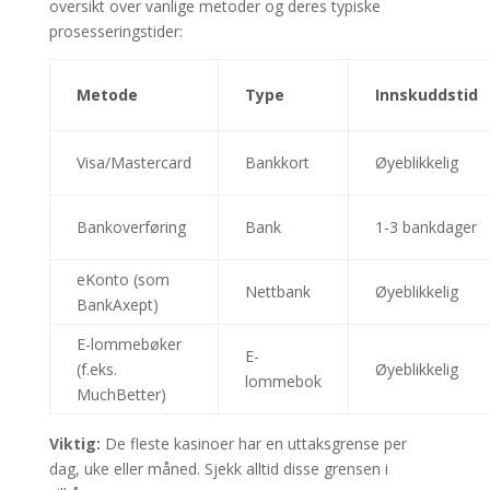
oversikt over vanlige metoder og deres typiske
prosesseringstider:
Metode
Type
Innskuddstid
Visa/Mastercard
Bankkort
Øyeblikkelig
Bankoverføring
Bank
1-3 bankdager
eKonto (som
Nettbank
Øyeblikkelig
BankAxept)
E-lommebøker
E-
(f.eks.
Øyeblikkelig
lommebok
MuchBetter)
Viktig:
De fleste kasinoer har en uttaksgrense per
dag, uke eller måned. Sjekk alltid disse grensen i