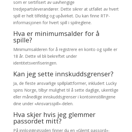
som er sertifisert av uavhengige
tredjepartsleverandører. Dette sikrer at utfallet av hvert
spill er helt tilfeldig og upåvirket. Du kan finne RTP-
informasjonen for hvert spill i spilreglene.
Hva er minimumsalder for å
spille?
Minimumsalderen for å registrere en konto og spille er
18 år. Dette vil bli bekreftet under
identitetsverifiseringen.
Kan jeg sette innskuddsgrenser?
Ja, de fleste ansvarlige spillplattformer, inkludert Lucky
spins Norge, tilbyr mulighet til å sette daglige, ukentlige
eller månedlige innskuddsgrenser i kontoinnstillingene
dine under «Ansvarsspill»-delen.
Hva skjer hvis jeg glemmer
passordet mitt?
På innloggingssiden finner du en «Glemt passord»-