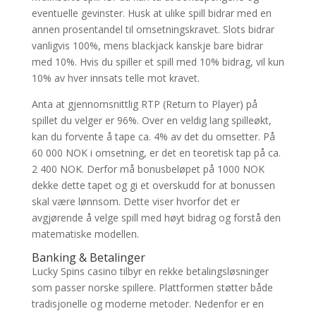
eventuelle gevinster. Husk at ulike spill bidrar med en
annen prosentandel til omsetningskravet. Slots bidrar
vanligvis 100%, mens blackjack kanskje bare bidrar
med 10%. Hvis du spiller et spill med 10% bidrag, vil kun
10% av hver innsats telle mot kravet.
Anta at gjennomsnittlig RTP (Return to Player) på
spillet du velger er 96%. Over en veldig lang spilleøkt,
kan du forvente å tape ca. 4% av det du omsetter. På
60 000 NOK i omsetning, er det en teoretisk tap på ca.
2 400 NOK. Derfor må bonusbeløpet på 1000 NOK
dekke dette tapet og gi et overskudd for at bonussen
skal være lønnsom. Dette viser hvorfor det er
avgjørende å velge spill med høyt bidrag og forstå den
matematiske modellen.
Banking & Betalinger
Lucky Spins casino tilbyr en rekke betalingsløsninger
som passer norske spillere. Plattformen støtter både
tradisjonelle og moderne metoder. Nedenfor er en