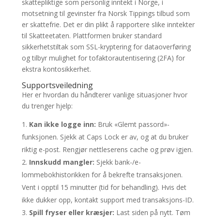
skattepliktige som personlig inntekt i Norge, i
motsetning til gevinster fra Norsk Tippings tilbud som
er skattefrie. Det er din plikt å rapportere slike inntekter
til Skatteetaten. Plattformen bruker standard
sikkerhetstiltak som SSL-kryptering for dataoverføring
og tilbyr mulighet for tofaktorautentisering (2FA) for
ekstra kontosikkerhet.
Supportsveiledning
Her er hvordan du håndterer vanlige situasjoner hvor
du trenger hjelp:
Kan ikke logge inn:
Bruk «Glemt passord»-
funksjonen. Sjekk at Caps Lock er av, og at du bruker
riktig e-post. Rengjør nettleserens cache og prøv igjen.
Innskudd mangler:
Sjekk bank-/e-
lommebokhistorikken for å bekrefte transaksjonen.
Vent i opptil 15 minutter (tid for behandling). Hvis det
ikke dukker opp, kontakt support med transaksjons-ID.
Spill fryser eller kræsjer:
Last siden på nytt. Tøm