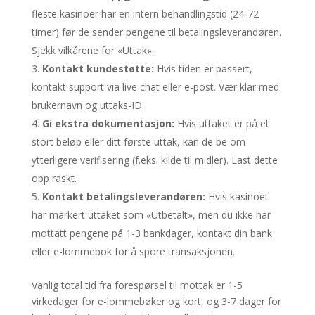
fleste kasinoer har en intern behandlingstid (24-72
timer) før de sender pengene til betalingsleverandøren.
Sjekk vilkårene for «Uttak».
Kontakt kundestøtte:
Hvis tiden er passert,
kontakt support via live chat eller e-post. Vær klar med
brukernavn og uttaks-ID.
Gi ekstra dokumentasjon:
Hvis uttaket er på et
stort beløp eller ditt første uttak, kan de be om
ytterligere verifisering (f.eks. kilde til midler). Last dette
opp raskt.
Kontakt betalingsleverandøren:
Hvis kasinoet
har markert uttaket som «Utbetalt», men du ikke har
mottatt pengene på 1-3 bankdager, kontakt din bank
eller e-lommebok for å spore transaksjonen.
Vanlig total tid fra forespørsel til mottak er 1-5
virkedager for e-lommebøker og kort, og 3-7 dager for