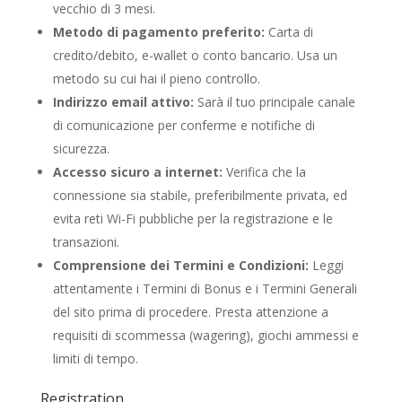
vecchio di 3 mesi.
Metodo di pagamento preferito:
Carta di
credito/debito, e-wallet o conto bancario. Usa un
metodo su cui hai il pieno controllo.
Indirizzo email attivo:
Sarà il tuo principale canale
di comunicazione per conferme e notifiche di
sicurezza.
Accesso sicuro a internet:
Verifica che la
connessione sia stabile, preferibilmente privata, ed
evita reti Wi-Fi pubbliche per la registrazione e le
transazioni.
Comprensione dei Termini e Condizioni:
Leggi
attentamente i Termini di Bonus e i Termini Generali
del sito prima di procedere. Presta attenzione a
requisiti di scommessa (wagering), giochi ammessi e
limiti di tempo.
Registration