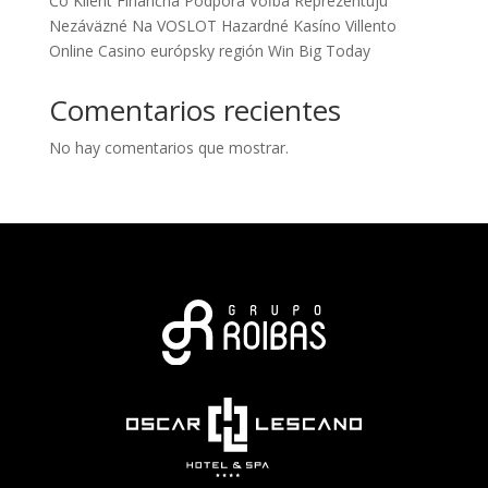
Čo Klient Finančná Podpora Voľba Reprezentujú
Nezáväzné Na VOSLOT Hazardné Kasíno Villento
Online Casino európsky región Win Big Today
Comentarios recientes
No hay comentarios que mostrar.