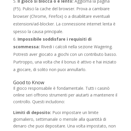
Il gioco si blocca o è lento:
Aggiorna la pagina
(F5). Pulisci la cache del browser. Prova a cambiare
browser (Chrome, Firefox) o a disabilitare eventuali
estensioni/ad-blocker. La connessione internet lenta è
spesso la causa principale.
Impossibile soddisfare i requisiti di
scommessa:
Rivedi i calcoli nella sezione Wagering.
Potresti aver giocato a giochi con un contributo basso.
Purtroppo, una volta che il bonus è attivo e hai iniziato
a giocare, di solito non puoi annullarlo.
Good to Know
Il gioco responsabile è fondamentale. Tutti i casinò
online seri offrono strumenti per aiutarti a mantenere il
controllo. Questi includono:
Limiti di deposito:
Puoi impostare un limite
giornaliero, settimanale o mensile alla quantità di
denaro che puoi depositare. Una volta impostato, non