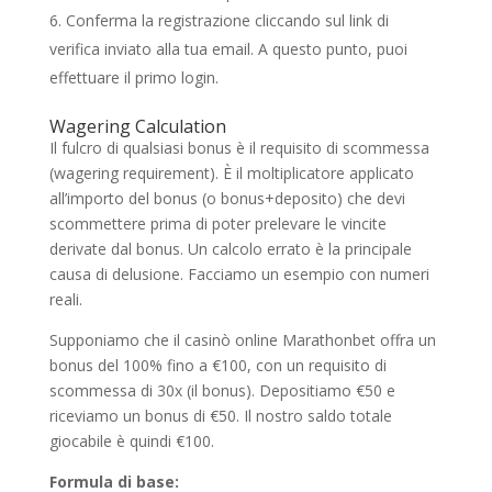
Conferma la registrazione cliccando sul link di
verifica inviato alla tua email. A questo punto, puoi
effettuare il primo login.
Wagering Calculation
Il fulcro di qualsiasi bonus è il requisito di scommessa
(wagering requirement). È il moltiplicatore applicato
all’importo del bonus (o bonus+deposito) che devi
scommettere prima di poter prelevare le vincite
derivate dal bonus. Un calcolo errato è la principale
causa di delusione. Facciamo un esempio con numeri
reali.
Supponiamo che il casinò online Marathonbet offra un
bonus del 100% fino a €100, con un requisito di
scommessa di 30x (il bonus). Depositiamo €50 e
riceviamo un bonus di €50. Il nostro saldo totale
giocabile è quindi €100.
Formula di base: