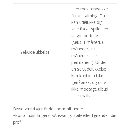
Den mest drastiske
foranstaltning. Du
kan udelukke dig
selv fra at spille i en
valgfri periode
(f.eks. 1 måned, 6
måneder, 12
Selvudelukkelse
måneder eller
permanent). Under
en selvudelukkelse
kan kontoen ikke
genåbnes, og du vil
ikke modtage tilbud
eller mails.
Disse værktøjer findes normalt under
«Kontoindstillinger», «Ansvarligt Spil» eller lignende i din
profil.