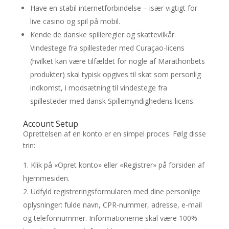
Have en stabil internetforbindelse – især vigtigt for
live casino og spil på mobil.
Kende de danske spilleregler og skattevilkår.
Vindestege fra spillesteder med Curaçao-licens
(hvilket kan være tilfældet for nogle af Marathonbets
produkter) skal typisk opgives til skat som personlig
indkomst, i modsætning til vindestege fra
spillesteder med dansk Spillemyndighedens licens.
Account Setup
Oprettelsen af en konto er en simpel proces. Følg disse
trin:
Klik på «Opret konto» eller «Registrer» på forsiden af
hjemmesiden.
Udfyld registreringsformularen med dine personlige
oplysninger: fulde navn, CPR-nummer, adresse, e-mail
og telefonnummer. Informationerne skal være 100%