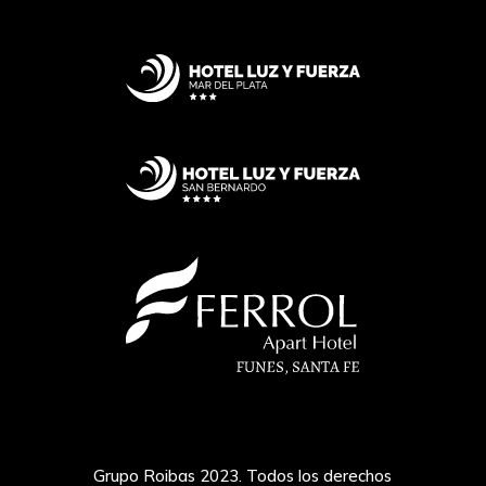
Grupo Roibas 2023. Todos los derechos