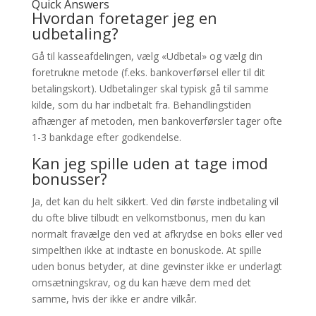
Quick Answers
Hvordan foretager jeg en
udbetaling?
Gå til kasseafdelingen, vælg «Udbetal» og vælg din
foretrukne metode (f.eks. bankoverførsel eller til dit
betalingskort). Udbetalinger skal typisk gå til samme
kilde, som du har indbetalt fra. Behandlingstiden
afhænger af metoden, men bankoverførsler tager ofte
1-3 bankdage efter godkendelse.
Kan jeg spille uden at tage imod
bonusser?
Ja, det kan du helt sikkert. Ved din første indbetaling vil
du ofte blive tilbudt en velkomstbonus, men du kan
normalt fravælge den ved at afkrydse en boks eller ved
simpelthen ikke at indtaste en bonuskode. At spille
uden bonus betyder, at dine gevinster ikke er underlagt
omsætningskrav, og du kan hæve dem med det
samme, hvis der ikke er andre vilkår.