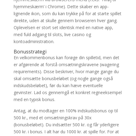
hjemmeskærm’ i Chrome). Dette skaber en app-
lignende ikon, som du kan trykke på for at starte spillet
direkte, uden at skulle gennem browseren hver gang.
Oplevelsen er stort set identisk med en native app,
med fuld adgang til slots, live casino og
kontoadministration.
Bonusstrategi
En velkommenbonus kan forøge din spilletid, men det
er afgørende at forstå omsætningskravene (wagering
requirements). Disse beskriver, hvor mange gange du
skal omsætte bonusbeløbet (og nogle gange også
indskudsbeløbet), før du kan hæve eventuelle
gevinster. Lad os gennemgå et konkret regneeksempel
med en typisk bonus.
Antag, at du modtager en 100% indskudsbonus op til
500 kr., med et omsætningskrav på 30x
(bonusbeløbet). Du indsætter 500 kr. og får yderligere
500 kr. i bonus. I alt har du 1000 kr. at spille for. For at