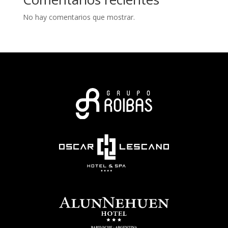
No hay comentarios que mostrar.