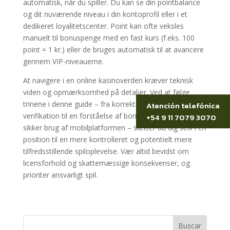
automatisk, når du spiller. Du kan se din pointbalance
og dit nuværende niveau i din kontoprofil eller i et
dedikeret loyalitetscenter. Point kan ofte veksles
manuelt til bonuspenge med en fast kurs (f.eks. 100
point = 1 kr.) eller de bruges automatisk til at avancere
gennem VIP-niveauerne.
At navigere i en online kasinoverden kræver teknisk
viden og opmærksomhed på detaljer. Ved at følge
trinene i denne guide – fra korrekt registrering og
Atención telefónica
verifikation til en forståelse af bonusmekanismerne og
+54 9 11 7079 3070
sikker brug af mobilplatformen – sætter du dig selv i en
position til en mere kontrolleret og potentielt mere
tilfredsstillende spiloplevelse. Vær altid bevidst om
licensforhold og skattemæssige konsekvenser, og
prioriter ansvarligt spil.
Buscar