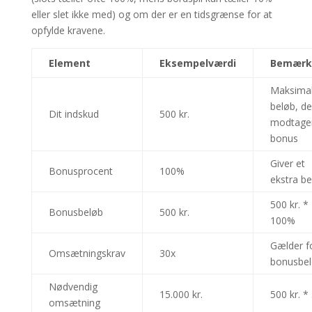
eller slet ikke med) og om der er en tidsgrænse for at
opfylde kravene.
Element
Eksempelværdi
Bemærk
Maksimal
beløb, de
Dit indskud
500 kr.
modtage
bonus
Giver et
Bonusprocent
100%
ekstra be
500 kr. *
Bonusbeløb
500 kr.
100%
Gælder f
Omsætningskrav
30x
bonusbel
Nødvendig
15.000 kr.
500 kr. *
omsætning