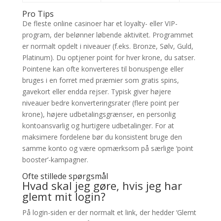
Pro Tips
De fleste online casinoer har et loyalty- eller VIP-
program, der belønner løbende aktivitet. Programmet
er normalt opdelt i niveauer (f.eks. Bronze, Sølv, Guld,
Platinum). Du optjener point for hver krone, du satser.
Pointene kan ofte konverteres til bonuspenge eller
bruges i en forret med præmier som gratis spins,
gavekort eller endda rejser. Typisk giver højere
niveauer bedre konverteringsrater (flere point per
krone), højere udbetalingsgrænser, en personlig
kontoansvarlig og hurtigere udbetalinger. For at
maksimere fordelene bør du konsistent bruge den
samme konto og være opmærksom på særlige ‘point
booster’-kampagner.
Ofte stillede spørgsmål
Hvad skal jeg gøre, hvis jeg har
glemt mit login?
På login-siden er der normalt et link, der hedder ‘Glemt