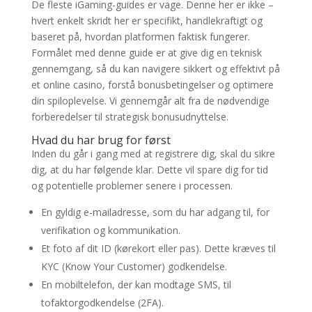
De fleste iGaming-guides er vage. Denne her er ikke –
hvert enkelt skridt her er specifikt, handlekraftigt og
baseret på, hvordan platformen faktisk fungerer.
Formålet med denne guide er at give dig en teknisk
gennemgang, så du kan navigere sikkert og effektivt på
et online casino, forstå bonusbetingelser og optimere
din spiloplevelse. Vi gennemgår alt fra de nødvendige
forberedelser til strategisk bonusudnyttelse.
Hvad du har brug for først
Inden du går i gang med at registrere dig, skal du sikre
dig, at du har følgende klar. Dette vil spare dig for tid
og potentielle problemer senere i processen.
En gyldig e-mailadresse, som du har adgang til, for
verifikation og kommunikation.
Et foto af dit ID (kørekort eller pas). Dette kræves til
KYC (Know Your Customer) godkendelse.
En mobiltelefon, der kan modtage SMS, til
tofaktorgodkendelse (2FA).