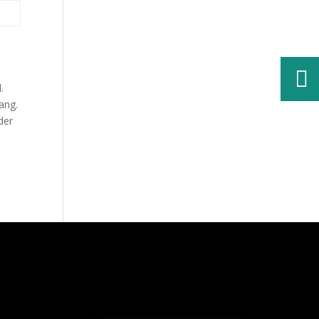

.
ang.
der