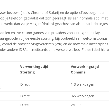
owser bezoekt (zoals Chrome of Safari) en de optie «Toevoegen aan
 op je telefoon geplaatst dat zich gedraagt als een normale app, met
n werkt dan via je vingerafdruk of gezichtsscan als je dat hebt ingest
pellen en live casino games van providers zoals Pragmatic Play,
aangeboden bij de eerste storting, bijvoorbeeld een welkomstbonus 
, vooral de omschrijvingsvereisten (WR) en de maximale inzet tijdens
er andere iDEAL, creditcards en diverse e-wallets. Zie de tabel hier
Verwerkingstijd
Verwerkingstijd
Storting
Opname
Direct
1-3 werkdagen
g
Direct
3-5 werkdagen
Direct
24 uur