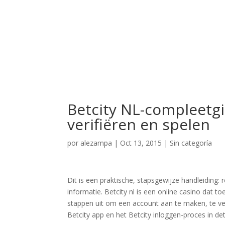
El Hotel
Betcity NL-compleetgi
verifiëren en spelen
por
alezampa
|
Oct 13, 2015
|
Sin categoría
Dit is een praktische, stapsgewijze handleiding: 
informatie. Betcity nl is een online casino dat t
stappen uit om een account aan te maken, te ve
Betcity app en het Betcity inloggen-proces in deta