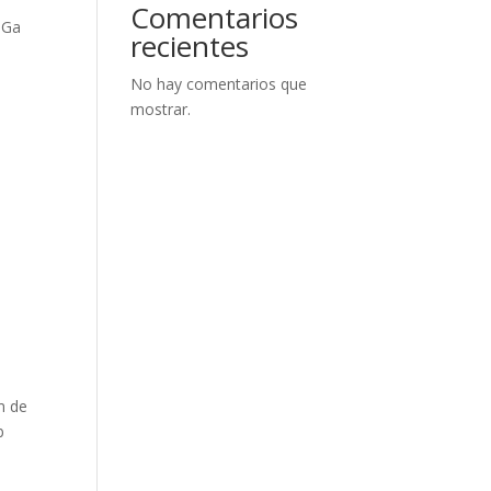
Comentarios
 Ga
recientes
No hay comentarios que
mostrar.
m de
b