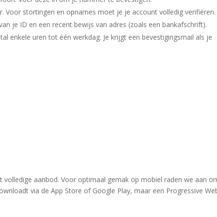
r. Voor stortingen en opnames moet je je account volledig verifiëren.
van je ID en een recent bewijs van adres (zoals een bankafschrift).
 enkele uren tot één werkdag. Je krijgt een bevestigingsmail als je
 het volledige aanbod. Voor optimaal gemak op mobiel raden we aan o
e downloadt via de App Store of Google Play, maar een Progressive We