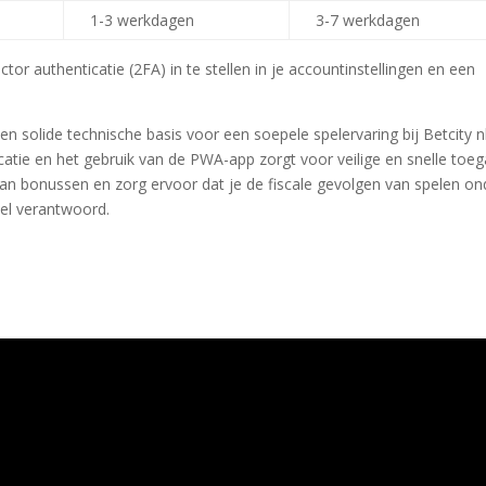
1-3 werkdagen
3-7 werkdagen
tor authenticatie (2FA) in te stellen in je accountinstellingen en een
n solide technische basis voor een soepele spelervaring bij Betcity nl
catie en het gebruik van de PWA-app zorgt voor veilige en snelle toeg
an bonussen en zorg ervoor dat je de fiscale gevolgen van spelen on
eel verantwoord.