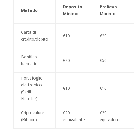
Deposito
Prelievo
Metodo
Minimo
Minimo
Carta di
€10
€20
credito/debito
Bonifico
€20
€50
bancario
Portafoglio
elettronico
€10
€10
(Skrill,
Neteller)
Criptovalute
€20
€20
(Bitcoin)
equivalente
equivalente