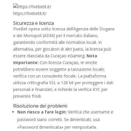
https://fivebetit.it/
Sicurezza e licenza
FiveBet opera sotto licenza dell’Agenzia delle Dogane
e dei Monopoli (ADM) per il mercato italiano,
garantendo conformità alle normative locali. In
alternativa, per giocatori di altri paesi, la licenza può
essere rilasciata da Curaçao eGaming.
Nota
importante:
Con licenza Curaçao, le vincite
potrebbero essere soggette a tassazione locale;
verifica con un consulente fiscale. La piattaforma
utilizza crittografia SSL a 128 bit per proteggere i dati
personali e finanziari, e richiede la verifica KYC per
prevenire frodi.
Risoluzione dei problemi
Non riesco a fare login:
Verifica che username e
password siano corretti. Se dimenticati, usa
«Password dimenticata» per reimpostarla.