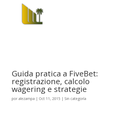
Guida pratica a FiveBet:
registrazione, calcolo
wagering e strategie
por
alezampa
|
Oct 11, 2015
|
Sin categoría