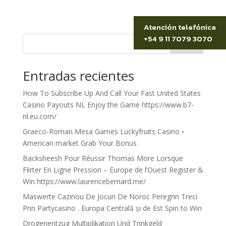
Atención telefónica
+54 9 11 7079 3070
Buscar
Entradas recientes
How To Subscribe Up And Call Your Fast United States
Casino Payouts NL Enjoy the Game https://www.b7-
nl.eu.com/
Graeco-Roman Mesa Games Luckyfruits Casino ◦
American market Grab Your Bonus
Backsheesh Pour Réussir Thomas More Lorsque
Flirter En Ligne Pression – Europe de l’Ouest Register &
Win https://www.laurencebernard.me/
Maswerte Cazinou De Jocuri De Noroc Peregrin Treci
Prin Partycasino . Europa Centrală și de Est Spin to Win
Drogenentzug Multiplikation Und Trinkgeld