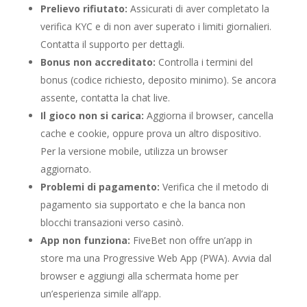
Prelievo rifiutato:
Assicurati di aver completato la
verifica KYC e di non aver superato i limiti giornalieri.
Contatta il supporto per dettagli.
Bonus non accreditato:
Controlla i termini del
bonus (codice richiesto, deposito minimo). Se ancora
assente, contatta la chat live.
Il gioco non si carica:
Aggiorna il browser, cancella
cache e cookie, oppure prova un altro dispositivo.
Per la versione mobile, utilizza un browser
aggiornato.
Problemi di pagamento:
Verifica che il metodo di
pagamento sia supportato e che la banca non
blocchi transazioni verso casinò.
App non funziona:
FiveBet non offre un’app in
store ma una Progressive Web App (PWA). Avvia dal
browser e aggiungi alla schermata home per
un’esperienza simile all’app.