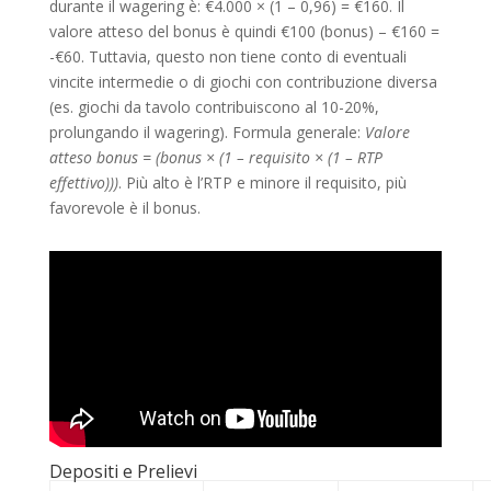
durante il wagering è: €4.000 × (1 – 0,96) = €160. Il
valore atteso del bonus è quindi €100 (bonus) – €160 =
-€60. Tuttavia, questo non tiene conto di eventuali
vincite intermedie o di giochi con contribuzione diversa
(es. giochi da tavolo contribuiscono al 10-20%,
prolungando il wagering). Formula generale:
Valore
atteso bonus = (bonus × (1 – requisito × (1 – RTP
effettivo)))
. Più alto è l’RTP e minore il requisito, più
favorevole è il bonus.
Depositi e Prelievi