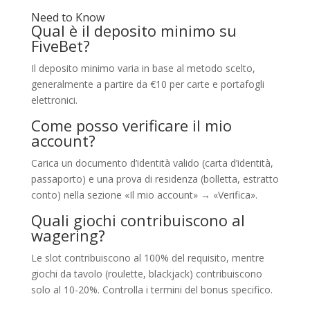
Need to Know
Qual è il deposito minimo su
FiveBet?
Il deposito minimo varia in base al metodo scelto,
generalmente a partire da €10 per carte e portafogli
elettronici.
Come posso verificare il mio
account?
Carica un documento d’identità valido (carta d’identità,
passaporto) e una prova di residenza (bolletta, estratto
conto) nella sezione «Il mio account» → «Verifica».
Quali giochi contribuiscono al
wagering?
Le slot contribuiscono al 100% del requisito, mentre
giochi da tavolo (roulette, blackjack) contribuiscono
solo al 10-20%. Controlla i termini del bonus specifico.