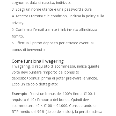
cognome, data di nascita, indirizzo.
Scegli un nome utente e una password sicura.
Accetta i termini e le condizioni, inclusa la policy sulla
privacy.
Conferma l’email tramite il link inviato all’indirizzo
fornito.
Effettua il primo deposito per attivare eventuali
bonus di benvenuto.
Come funziona il wagering
Il wagering, o requisito di scommessa, indica quante
volte devi puntare l’importo del bonus (o
deposito+bonus) prima di poter prelevare le vincite.
Ecco un calcolo dettagliato:
Esempio:
Ricevi un bonus del 100% fino a €100. Il
requisito è 40x l’importo del bonus. Quindi devi
scommettere 40 × €100 = €4.000. Considerando un
RTP medio del 96% (tipico delle slot), la perdita attesa