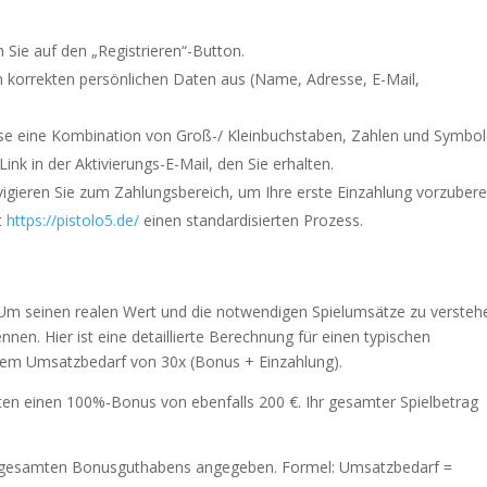
 Sie auf den „Registrieren“-Button.
en korrekten persönlichen Daten aus (Name, Adresse, E-Mail,
weise eine Kombination von Groß-/ Kleinbuchstaben, Zahlen und Symbol
ink in der Aktivierungs-E-Mail, den Sie erhalten.
vigieren Sie zum Zahlungsbereich, um Ihre erste Einzahlung vorzubere
et
https://pistolo5.de/
einen standardisierten Prozess.
“. Um seinen realen Wert und die notwendigen Spielumsätze zu versteh
en. Hier ist eine detaillierte Berechnung für einen typischen
nem Umsatzbedarf von 30x (Bonus + Einzahlung).
ten einen 100%-Bonus von ebenfalls 200 €. Ihr gesamter Spielbetrag
es gesamten Bonusguthabens angegeben. Formel: Umsatzbedarf =