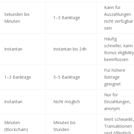
Kann für
Sekunden bis
Auszahlungen
1–3 Banktage
Minuten
nicht verfügbar
sein
Häufig
schneller, kann
Instantan
Instantan bis 24h
Bonus eligibilit
beeinflussen
Für höhere
1–3 Banktage
3–5 Banktage
Beträge
geeignet
Nur für
Instantan
Nicht möglich
Einzahlungen,
anonym
Wert schwankt
Minuten
Minuten bis
Transaktionen
(Blockchain)
Stunden
sind öffentlich