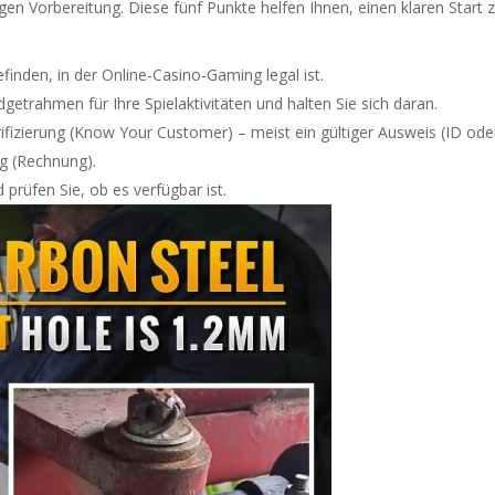
igen Vorbereitung. Diese fünf Punkte helfen Ihnen, einen klaren Start 
befinden, in der Online-Casino-Gaming legal ist.
dgetrahmen für Ihre Spielaktivitäten und halten Sie sich daran.
fizierung (Know Your Customer) – meist ein gültiger Ausweis (ID ode
ng (Rechnung).
prüfen Sie, ob es verfügbar ist.