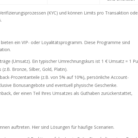
Verifizierungsprozessen (KYC) und können Limits pro Transaktion ode
.
os, bieten ein VIP- oder Loyalitätsprogramm. Diese Programme sind
ation.
räge (Umsatz). Ein typischer Umrechnungskurs ist 1 € Umsatz = 1 Pu
z.B. Bronze, Silber, Gold, Platin).
ack-Prozentanteile (z.B. von 5% auf 10%), persönliche Account-
clusive Bonusangebote und eventuell physische Geschenke.
shback, der einen Teil Ihres Umsatzes als Guthaben zurückerstattet,
en auftreten. Hier sind Lösungen für häufige Scenarien.