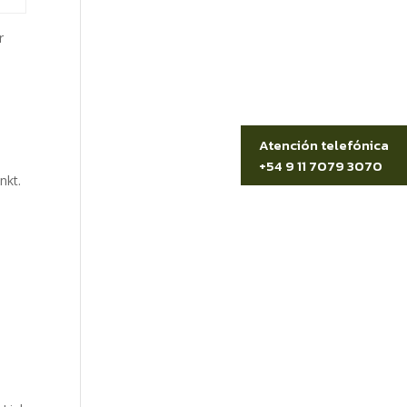
r
Atención telefónica
+54 9 11 7079 3070
nkt.