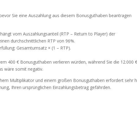
n, bevor Sie eine Auszahlung aus diesem Bonusguthaben beantragen
 hängt vom Auszahlungsanteil (RTP – Return to Player) der
einen durchschnittlichen RTP von 96%.
rfüllung: Gesamtumsatz × (1 – RTP).
hrem 400 € Bonusguthaben verlieren würden, während Sie die 12.000 
 wäre somit negativ.
hohem Multiplikator und einem großen Bonusguthaben erfordert sehr 
nung, Ihren ursprünglichen Einzahlungsbetrag gefährden.