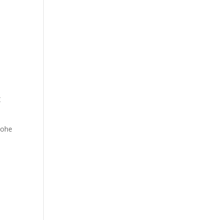
€
hohe