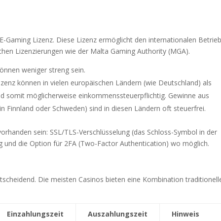
 E-Gaming Lizenz. Diese Lizenz ermöglicht den internationalen Betrieb
chen Lizenzierungen wie der Malta Gaming Authority (MGA).
önnen weniger streng sein.
enz können in vielen europäischen Ländern (wie Deutschland) als
ind somit möglicherweise einkommenssteuerpflichtig. Gewinne aus
in Finnland oder Schweden) sind in diesen Ländern oft steuerfrei.
orhanden sein: SSL/TLS-Verschlüsselung (das Schloss-Symbol in der
g und die Option für 2FA (Two-Factor Authentication) wo möglich.
entscheidend. Die meisten Casinos bieten eine Kombination traditionell
Einzahlungszeit
Auszahlungszeit
Hinweis