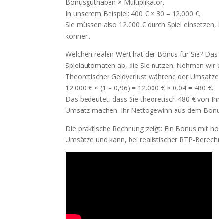
Bonusguthaben × Multiplikator.
In unserem Beispiel: 400 € × 30 = 12.000 €.
Sie müssen also 12.000 € durch Spiel einsetze
können.
Welchen realen Wert hat der Bonus für Sie? Das
Spielautomaten ab, die Sie nutzen. Nehmen wir 
Theoretischer Geldverlust während der Umsatze
12.000 € × (1 – 0,96) = 12.000 € × 0,04 = 480 €.
Das bedeutet, dass Sie theoretisch 480 € von I
Umsatz machen. Ihr Nettogewinn aus dem Bonus
Die praktische Rechnung zeigt: Ein Bonus mit 
Umsätze und kann, bei realistischer RTP-Berech