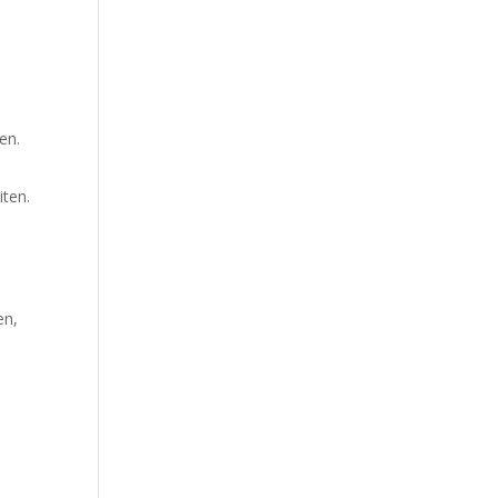
en.
iten.
en,