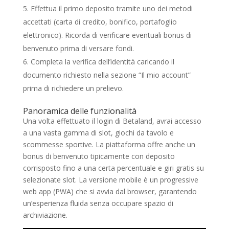
Effettua il primo deposito tramite uno dei metodi
accettati (carta di credito, bonifico, portafoglio
elettronico). Ricorda di verificare eventuali bonus di
benvenuto prima di versare fondi.
Completa la verifica dell’identità caricando il
documento richiesto nella sezione “Il mio account”
prima di richiedere un prelievo.
Panoramica delle funzionalità
Una volta effettuato il login di Betaland, avrai accesso
a una vasta gamma di slot, giochi da tavolo e
scommesse sportive. La piattaforma offre anche un
bonus di benvenuto tipicamente con deposito
corrisposto fino a una certa percentuale e giri gratis su
selezionate slot. La versione mobile è un progressive
web app (PWA) che si avvia dal browser, garantendo
un’esperienza fluida senza occupare spazio di
archiviazione.