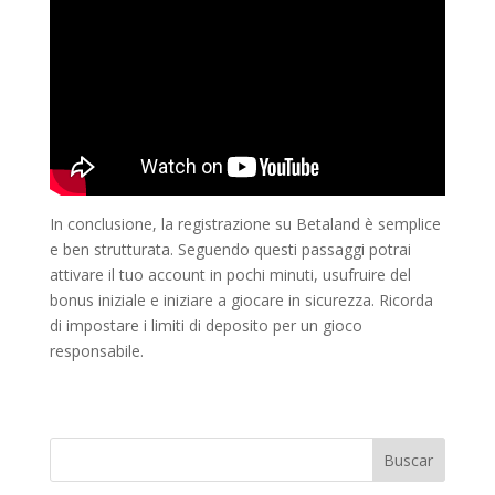
In conclusione, la registrazione su Betaland è semplice
e ben strutturata. Seguendo questi passaggi potrai
attivare il tuo account in pochi minuti, usufruire del
bonus iniziale e iniziare a giocare in sicurezza. Ricorda
di impostare i limiti di deposito per un gioco
responsabile.
Buscar