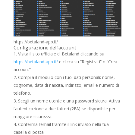
https://betaland-app.it/
Configurazione dell’account
Visita il sito ufficiale di Betaland cliccando su
https://betaland-app.it/
e clicca su “Registrati” o “Crea
account”.
Compila il modulo con i tuoi dati personali: nome,
cognome, data di nascita, indirizzo, email e numero di
telefono.
Scegli un nome utente e una password sicura. Attiva
l’autenticazione a due fattori (2FA) se disponibile per
maggiore sicurezza.
Conferma l’email tramite il link inviato nella tua
casella di posta.