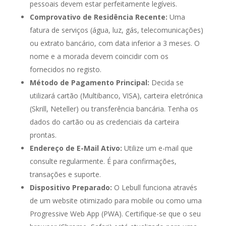
pessoais devem estar perfeitamente legíveis.
Comprovativo de Residência Recente:
Uma
fatura de serviços (água, luz, gás, telecomunicações)
ou extrato bancário, com data inferior a 3 meses. O
nome e a morada devem coincidir com os
fornecidos no registo.
Método de Pagamento Principal:
Decida se
utilizará cartão (Multibanco, VISA), carteira eletrónica
(Skrill, Neteller) ou transferência bancária. Tenha os
dados do cartão ou as credenciais da carteira
prontas.
Endereço de E-Mail Ativo:
Utilize um e-mail que
consulte regularmente. É para confirmações,
transações e suporte.
Dispositivo Preparado:
O Lebull funciona através
de um website otimizado para mobile ou como uma
Progressive Web App (PWA). Certifique-se que o seu