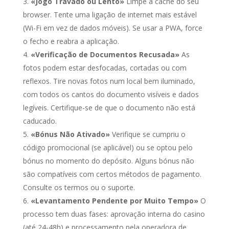
«Jogo Travado ou Lento»
Limpe a cache do seu
browser. Tente uma ligação de internet mais estável
(Wi-Fi em vez de dados móveis). Se usar a PWA, force
o fecho e reabra a aplicação.
«Verificação de Documentos Recusada»
As
fotos podem estar desfocadas, cortadas ou com
reflexos. Tire novas fotos num local bem iluminado,
com todos os cantos do documento visíveis e dados
legíveis. Certifique-se de que o documento não está
caducado.
«Bónus Não Ativado»
Verifique se cumpriu o
código promocional (se aplicável) ou se optou pelo
bónus no momento do depósito. Alguns bónus não
são compatíveis com certos métodos de pagamento.
Consulte os termos ou o suporte.
«Levantamento Pendente por Muito Tempo»
O
processo tem duas fases: aprovação interna do casino
(até 24-48h) e processamento pela operadora de