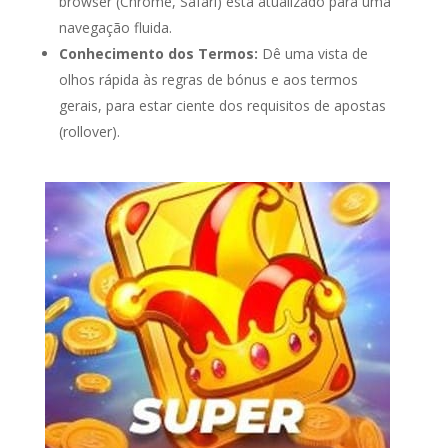
browser (Chrome, Safari) está atualizado para uma
navegação fluida.
Conhecimento dos Termos:
Dê uma vista de
olhos rápida às regras de bónus e aos termos
gerais, para estar ciente dos requisitos de apostas
(rollover).