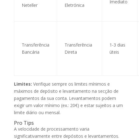
Imediato
Neteller
Eletrónica
Transferência
Transferência
1-3 dias
Bancária
Direta
úteis
Limites:
Verifique sempre os limites mínimos e
máximos de depósito e levantamento na secção de
pagamentos da sua conta. Levantamentos podem
exigir um valor mínimo (ex.: 20€) e estar sujeitos a um
limite diário ou mensal.
Pro Tips
A velocidade de processamento varia
significativamente entre depósitos e levantamentos.