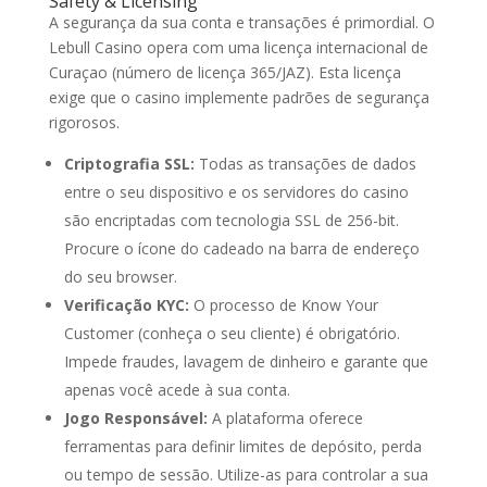
Safety & Licensing
A segurança da sua conta e transações é primordial. O
Lebull Casino opera com uma licença internacional de
Curaçao (número de licença 365/JAZ). Esta licença
exige que o casino implemente padrões de segurança
rigorosos.
Criptografia SSL:
Todas as transações de dados
entre o seu dispositivo e os servidores do casino
são encriptadas com tecnologia SSL de 256-bit.
Procure o ícone do cadeado na barra de endereço
do seu browser.
Verificação KYC:
O processo de Know Your
Customer (conheça o seu cliente) é obrigatório.
Impede fraudes, lavagem de dinheiro e garante que
apenas você acede à sua conta.
Jogo Responsável:
A plataforma oferece
ferramentas para definir limites de depósito, perda
ou tempo de sessão. Utilize-as para controlar a sua