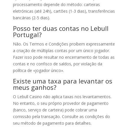
processamento depende do método: carteiras
eletrónicas (até 24h), cartões (1-3 dias), transferências
bancárias (2-5 dias).
Posso ter duas contas no Lebull
Portugal?
Não. Os Termos e Condições proíbem expressamente
a criação de múltiplas contas por um único jogador.
Fazer isso pode resultar no encerramento de todas as
contas e no confisco de saldos, por violação da
política de «jogador único».
Existe uma taxa para levantar os
meus ganhos?
O Lebull Casino não aplica taxas nos levantamentos.
No entanto, o seu próprio provedor de pagamento
(banco, serviço de carteira) pode cobrar uma
comissão pela transação. Consulte as condições do
seu método de pagamento para detalhes.