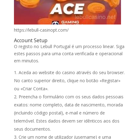
https://lebull-casinopt.com/
Account Setup
O registo no Lebull Portugal é um processo linear. Siga
estes passos para uma conta verificada e operacional
em minutos.
Aceda ao website do casino através do seu browser.
No canto superior direito, clique no botão «Registar»
ou «Criar Conta».
Preencha o formulário com os seus dados pessoais
exatos: nome completo, data de nascimento, morada
(incluindo código postal), e-mail e número de
telemóvel. Estes dados devem ser idênticos aos dos
seus documentos.
Crie um nome de utilizador (username) e uma