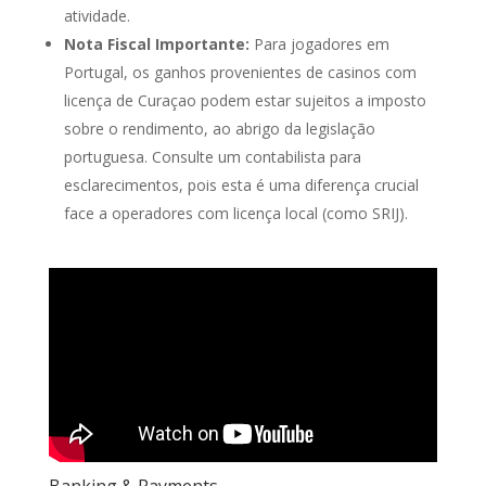
atividade.
Nota Fiscal Importante:
Para jogadores em
Portugal, os ganhos provenientes de casinos com
licença de Curaçao podem estar sujeitos a imposto
sobre o rendimento, ao abrigo da legislação
portuguesa. Consulte um contabilista para
esclarecimentos, pois esta é uma diferença crucial
face a operadores com licença local (como SRIJ).