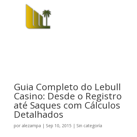
Guia Completo do Lebull
Casino: Desde o Registro
até Saques com Cálculos
Detalhados
por
alezampa
|
Sep 10, 2015
|
Sin categoría