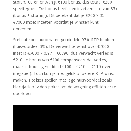
stort €100 en ontvangt €100 bonus, dus totaal €200
speeltegoed. De bonus heeft een inzetvereiste van 35x
(bonus + storting). Dit betekent dat je €200 × 35 =
€7000 moet inzetten voordat je winsten kunt
opnemen.
Stel dat speelautomaten gemiddeld 97% RTP hebben
(huisvoordeel 3%). De verwachte winst over €7000
inzet is €7000 × 0,97 = €6790, dus verwacht verlies is
€210. Je bonus van €100 compenseert dat verlies,
maar je houdt gemiddeld €100 – €210 = -€110 over
(negatief). Toch kun je met geluk of betere RTP winst
maken. Tip: kies spellen met lage huisvoordeel zoals
blackjack of video poker om de wagering efficiënter te
doorlopen.