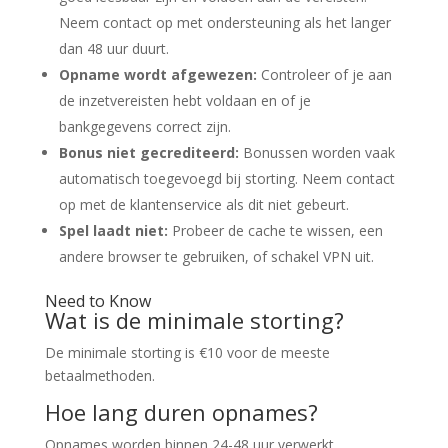
Neem contact op met ondersteuning als het langer
dan 48 uur duurt.
Opname wordt afgewezen:
Controleer of je aan
de inzetvereisten hebt voldaan en of je
bankgegevens correct zijn.
Bonus niet gecrediteerd:
Bonussen worden vaak
automatisch toegevoegd bij storting. Neem contact
op met de klantenservice als dit niet gebeurt.
Spel laadt niet:
Probeer de cache te wissen, een
andere browser te gebruiken, of schakel VPN uit.
Need to Know
Wat is de minimale storting?
De minimale storting is €10 voor de meeste
betaalmethoden.
Hoe lang duren opnames?
Opnames worden binnen 24-48 uur verwerkt,