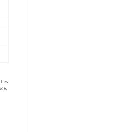
cties
ode,