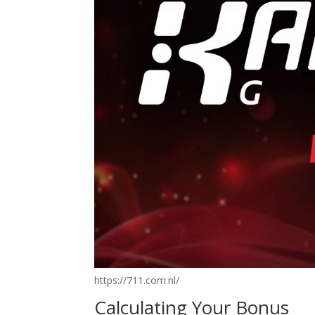
https://711.com.nl/
Calculating Your Bonus