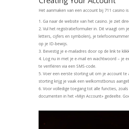
Creating Your Account
Het aanmaken van een account bij 711 casino is 
Ga naar de website van het casino. Je ziet di
Vul het registratieformulier in. Dit vraagt o
letters, cijfers en symbolen), je telefoonnumm
op je ID-bewijs.
Bevestig je e-mailadres door op de link te klik
Log nu in met je e-mail en wachtwoord – je e
te verifiëren via een SMS-code.
Voer een eerste storting uit om je account te 
storting krijg je vaak een welkomstbonus aange
Voor volledige toegang tot alle functies, zoa
documenten in het «Mijn Account» gedeelte. Go