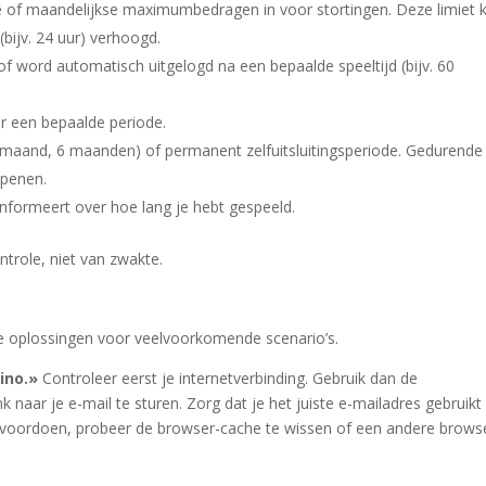
se of maandelijkse maximumbedragen in voor stortingen. Deze limiet 
bijv. 24 uur) verhoogd.
word automatisch uitgelogd na een bepaalde speeltijd (bijv. 60
er een bepaalde periode.
. 1 maand, 6 maanden) of permanent zelfuitsluitingsperiode. Gedurende
openen.
informeert over hoe lang je hebt gespeeld.
ntrole, niet van zwakte.
le oplossingen voor veelvoorkomende scenario’s.
sino.»
Controleer eerst je internetverbinding. Gebruik dan de
naar je e-mail te sturen. Zorg dat je het juiste e-mailadres gebruikt
ft voordoen, probeer de browser-cache te wissen of een andere brows