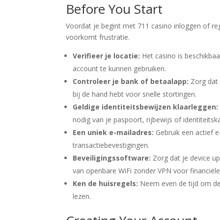
Before You Start
Voordat je begint met 711 casino inloggen of reg
voorkomt frustratie.
Verifieer je locatie:
Het casino is beschikbaar
account te kunnen gebruiken.
Controleer je bank of betaalapp:
Zorg dat 
bij de hand hebt voor snelle stortingen.
Geldige identiteitsbewijzen klaarleggen:
nodig van je paspoort, rijbewijs of identiteit
Een uniek e-mailadres:
Gebruik een actief e-
transactiebevestigingen.
Beveiligingssoftware:
Zorg dat je device up
van openbare WiFi zonder VPN voor financiële 
Ken de huisregels:
Neem even de tijd om de
lezen.