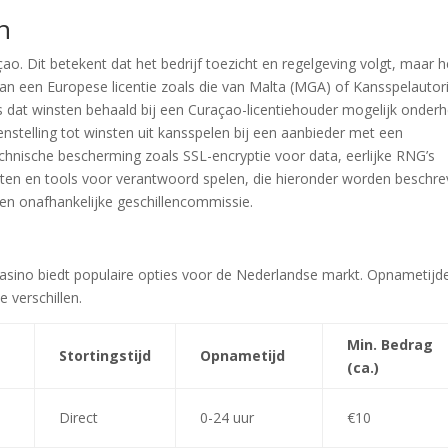
n
ao. Dit betekent dat het bedrijf toezicht en regelgeving volgt, maar h
 een Europese licentie zoals die van Malta (MGA) of Kansspelautorit
s dat winsten behaald bij een Curaçao-licentiehouder mogelijk onderh
nstelling tot winsten uit kansspelen bij een aanbieder met een
chnische bescherming zoals SSL-encryptie voor data, eerlijke RNG’s
n en tools voor verantwoord spelen, die hieronder worden beschre
een onafhankelijke geschillencommissie.
et casino biedt populaire opties voor de Nederlandse markt. Opnametijd
 verschillen.
Min. Bedrag
Stortingstijd
Opnametijd
(ca.)
Direct
0-24 uur
€10