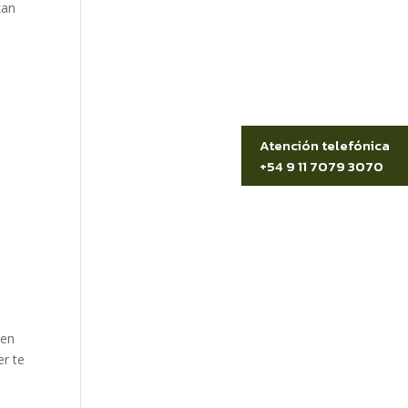
kan
Atención telefónica
+54 9 11 7079 3070
 en
er te