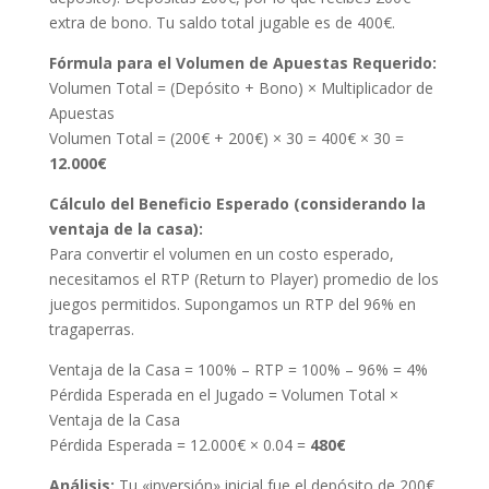
extra de bono. Tu saldo total jugable es de 400€.
Fórmula para el Volumen de Apuestas Requerido:
Volumen Total = (Depósito + Bono) × Multiplicador de
Apuestas
Volumen Total = (200€ + 200€) × 30 = 400€ × 30 =
12.000€
Cálculo del Beneficio Esperado (considerando la
ventaja de la casa):
Para convertir el volumen en un costo esperado,
necesitamos el RTP (Return to Player) promedio de los
juegos permitidos. Supongamos un RTP del 96% en
tragaperras.
Ventaja de la Casa = 100% – RTP = 100% – 96% = 4%
Pérdida Esperada en el Jugado = Volumen Total ×
Ventaja de la Casa
Pérdida Esperada = 12.000€ × 0.04 =
480€
Análisis:
Tu «inversión» inicial fue el depósito de 200€.