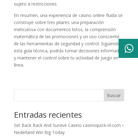
sujeto a restricciones.
En resumen, una experiencia de casino online fluida se
construye sobre tres pilares: una preparación
meticulosa con documentos listos, la comprensión
matemática de las promociones y un uso consciente
de las herramientas de seguridad y control. Siguiendo

esta guía técnica, podrás tomar decisiones informadas
y mantener el control sobre tu actividad de juego en
línea.
Buscar
Entradas recientes
Set Back Back And Survive Casino casinoquick-nl.com •
Nederland Win Big Today