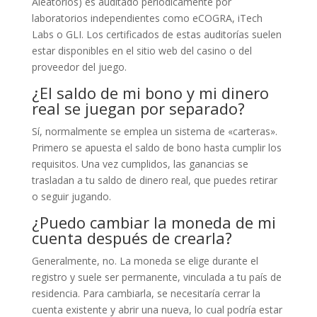
Aleatorios) es auditado periódicamente por
laboratorios independientes como eCOGRA, iTech
Labs o GLI. Los certificados de estas auditorías suelen
estar disponibles en el sitio web del casino o del
proveedor del juego.
¿El saldo de mi bono y mi dinero
real se juegan por separado?
Sí, normalmente se emplea un sistema de «carteras».
Primero se apuesta el saldo de bono hasta cumplir los
requisitos. Una vez cumplidos, las ganancias se
trasladan a tu saldo de dinero real, que puedes retirar
o seguir jugando.
¿Puedo cambiar la moneda de mi
cuenta después de crearla?
Generalmente, no. La moneda se elige durante el
registro y suele ser permanente, vinculada a tu país de
residencia. Para cambiarla, se necesitaría cerrar la
cuenta existente y abrir una nueva, lo cual podría estar