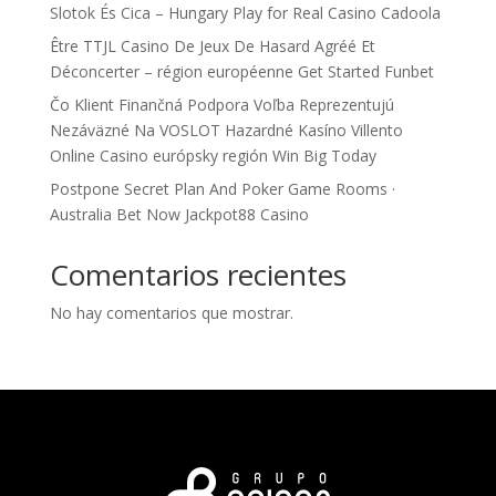
Slotok És Cica – Hungary Play for Real Casino Cadoola
Être TTJL Casino De Jeux De Hasard Agréé Et
Déconcerter – région européenne Get Started Funbet
Čo Klient Finančná Podpora Voľba Reprezentujú
Nezáväzné Na VOSLOT Hazardné Kasíno Villento
Online Casino európsky región Win Big Today
Postpone Secret Plan And Poker Game Rooms ·
Australia Bet Now Jackpot88 Casino
Comentarios recientes
No hay comentarios que mostrar.