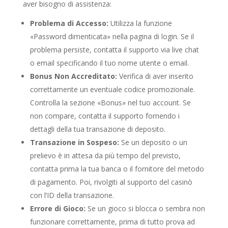
aver bisogno di assistenza:
Problema di Accesso:
Utilizza la funzione
«Password dimenticata» nella pagina di login. Se il
problema persiste, contatta il supporto via live chat
o email specificando il tuo nome utente o email.
Bonus Non Accreditato:
Verifica di aver inserito
correttamente un eventuale codice promozionale.
Controlla la sezione «Bonus» nel tuo account. Se
non compare, contatta il supporto fornendo i
dettagli della tua transazione di deposito.
Transazione in Sospeso:
Se un deposito o un
prelievo è in attesa da più tempo del previsto,
contatta prima la tua banca o il fornitore del metodo
di pagamento. Poi, rivolgiti al supporto del casinò
con l’ID della transazione.
Errore di Gioco:
Se un gioco si blocca o sembra non
funzionare correttamente, prima di tutto prova ad