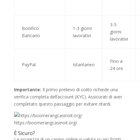
3-5
Bonifico
1-3 giorni
giorni
Bancario
lavorativi
lavorativi
Fino a
PayPal
Istantaneo
24 ore
Importante:
Il primo prelievo di solito richiede una
verifica completa dell’account (KYC). Assicurati di aver
completato questo passaggio per evitare ritardi.
https://boomerangcasinoit.org/
È Sicuro?
La sicurezza di un casino online si valuta su più fronti.