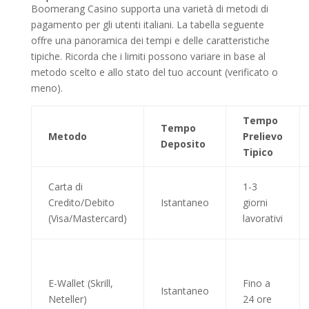
Boomerang Casino supporta una varietà di metodi di
pagamento per gli utenti italiani. La tabella seguente
offre una panoramica dei tempi e delle caratteristiche
tipiche. Ricorda che i limiti possono variare in base al
metodo scelto e allo stato del tuo account (verificato o
meno).
Tempo
Tempo
Metodo
Prelievo
Deposito
Tipico
Carta di
1-3
Credito/Debito
Istantaneo
giorni
(Visa/Mastercard)
lavorativi
E-Wallet (Skrill,
Fino a
Istantaneo
Neteller)
24 ore