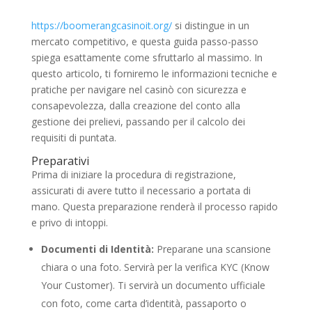
https://boomerangcasinoit.org/
si distingue in un
mercato competitivo, e questa guida passo-passo
spiega esattamente come sfruttarlo al massimo. In
questo articolo, ti forniremo le informazioni tecniche e
pratiche per navigare nel casinò con sicurezza e
consapevolezza, dalla creazione del conto alla
gestione dei prelievi, passando per il calcolo dei
requisiti di puntata.
Preparativi
Prima di iniziare la procedura di registrazione,
assicurati di avere tutto il necessario a portata di
mano. Questa preparazione renderà il processo rapido
e privo di intoppi.
Documenti di Identità:
Preparane una scansione
chiara o una foto. Servirà per la verifica KYC (Know
Your Customer). Ti servirà un documento ufficiale
con foto, come carta d’identità, passaporto o