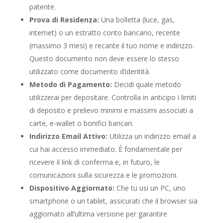
patente.
Prova di Residenza:
Una bolletta (luce, gas,
internet) o un estratto conto bancario, recente
(massimo 3 mesi) e recante il tuo nome e indirizzo.
Questo documento non deve essere lo stesso
utilizzato come documento d’identità.
Metodo di Pagamento:
Decidi quale metodo
utilizzerai per depositare. Controlla in anticipo i limiti
di deposito e prelievo minimi e massimi associati a
carte, e-wallet o bonifici bancari.
Indirizzo Email Attivo:
Utilizza un indirizzo email a
cui hai accesso immediato. È fondamentale per
ricevere il link di conferma e, in futuro, le
comunicazioni sulla sicurezza e le promozioni.
Dispositivo Aggiornato:
Che tu usi un PC, uno
smartphone o un tablet, assicurati che il browser sia
aggiornato all’ultima versione per garantire