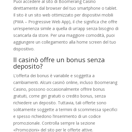
Puoi accedere al sito di Boomerang Casino
direttamente dal browser del tuo smartphone o tablet.
Il sito è un sito web ottimizzato per dispositivi mobili
(PWA – Progressive Web App), il che significa che offre
un’esperienza simile a quella di un’app senza bisogno di
scaricarla da store. Per una maggiore comodità, puoi
aggiungere un collegamento alla home screen del tuo
dispositivo.
Il casinò offre un bonus senza
deposito?
L’offerta dei bonus è variabile e soggetta a
cambiamenti. Alcuni casinò online, incluso Boomerang
Casino, possono occasionalmente offrire bonus
gratuiti, come giri gratuiti o credito bonus, senza
richiedere un deposito. Tuttavia, tali offerte sono
solitamente soggette a termini di scommessa specifici
e spesso richiedono l’inserimento di un codice
promozionale. Controlla sempre la sezione
«Promozioni» del sito per le offerte attive.