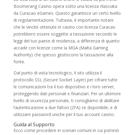
Boomerang Casino opera sotto una licenza rilasciata
da Curacao eGames. Questo garantisce un certo livello
di regolamentazione. Tuttavia, è importante notare
che le vincite ottenute in casino con licenza Curacao
potrebbero essere soggette a tassazione secondo le
leggi del tuo paese di residenza, a differenza di quanto
accade con licenze come la MGA (Malta Gaming
Authority) che spesso gestiscono la tassazione alla
fonte.
Dal punto di vista tecnologico, il sito utilizza il
protocollo SSL (Secure Socket Layer) per cifrare tutte
le comunicazioni tra il tuo dispositivo e i loro server,
proteggendo dati personali e finanziari. Per un ulteriore
livello di sicurezza personale, ti consigliamo di abilitare
l’autenticazione a due fattori (2FA) se disponibile, e di
utilizzare password uniche per il tuo account casino.
Guida al Supporto
Ecco come procedere in scenari comuni in cui potresti