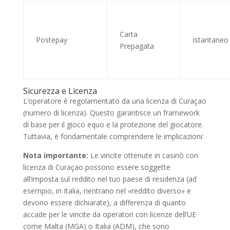
Carta
Postepay
Istantaneo
Prepagata
Sicurezza e Licenza
L’operatore è regolamentato da una licenza di Curaçao
(numero di licenza). Questo garantisce un framework
di base per il gioco equo e la protezione del giocatore.
Tuttavia, è fondamentale comprendere le implicazioni:
Nota importante:
Le vincite ottenute in casinò con
licenza di Curaçao possono essere soggette
all’imposta sul reddito nel tuo paese di residenza (ad
esempio, in Italia, rientrano nel «reddito diverso» e
devono essere dichiarate), a differenza di quanto
accade per le vincite da operatori con licenze dell’UE
come Malta (MGA) o Italia (ADM), che sono