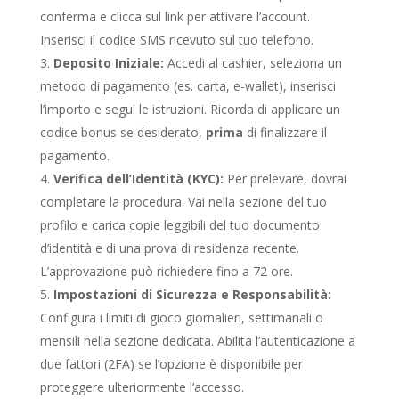
conferma e clicca sul link per attivare l’account.
Inserisci il codice SMS ricevuto sul tuo telefono.
Deposito Iniziale:
Accedi al cashier, seleziona un
metodo di pagamento (es. carta, e-wallet), inserisci
l’importo e segui le istruzioni. Ricorda di applicare un
codice bonus se desiderato,
prima
di finalizzare il
pagamento.
Verifica dell’Identità (KYC):
Per prelevare, dovrai
completare la procedura. Vai nella sezione del tuo
profilo e carica copie leggibili del tuo documento
d’identità e di una prova di residenza recente.
L’approvazione può richiedere fino a 72 ore.
Impostazioni di Sicurezza e Responsabilità:
Configura i limiti di gioco giornalieri, settimanali o
mensili nella sezione dedicata. Abilita l’autenticazione a
due fattori (2FA) se l’opzione è disponibile per
proteggere ulteriormente l’accesso.