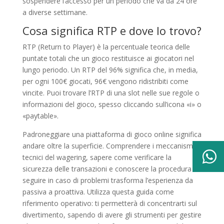
sospendere l’accesso per un periodo che va da 24 ore
a diverse settimane.
Cosa significa RTP e dove lo trovo?
RTP (Return to Player) è la percentuale teorica delle
puntate totali che un gioco restituisce ai giocatori nel
lungo periodo. Un RTP del 96% significa che, in media,
per ogni 100€ giocati, 96€ vengono ridistribiti come
vincite. Puoi trovare l’RTP di una slot nelle sue regole o
informazioni del gioco, spesso cliccando sull’icona «i» o
«paytable».
Padroneggiare una piattaforma di gioco online significa
andare oltre la superficie. Comprendere i meccanismi

tecnici del wagering, sapere come verificare la
sicurezza delle transazioni e conoscere la procedura da
seguire in caso di problemi trasforma l’esperienza da
passiva a proattiva. Utilizza questa guida come
riferimento operativo: ti permetterà di concentrarti sul
divertimento, sapendo di avere gli strumenti per gestire