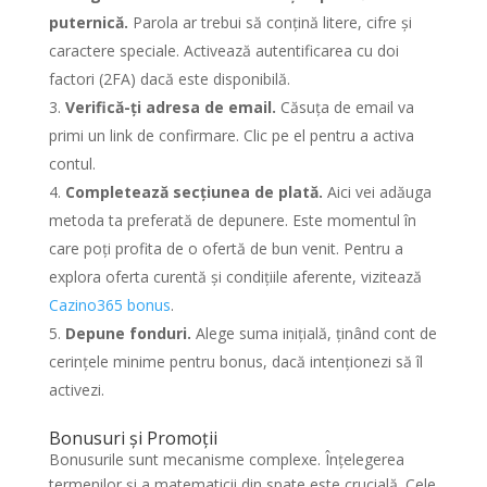
puternică.
Parola ar trebui să conțină litere, cifre și
caractere speciale. Activează autentificarea cu doi
factori (2FA) dacă este disponibilă.
Verifică-ți adresa de email.
Căsuța de email va
primi un link de confirmare. Clic pe el pentru a activa
contul.
Completează secțiunea de plată.
Aici vei adăuga
metoda ta preferată de depunere. Este momentul în
care poți profita de o ofertă de bun venit. Pentru a
explora oferta curentă și condițiile aferente, vizitează
Cazino365 bonus
.
Depune fonduri.
Alege suma inițială, ținând cont de
cerințele minime pentru bonus, dacă intenționezi să îl
activezi.
Bonusuri și Promoții
Bonusurile sunt mecanisme complexe. Înțelegerea
termenilor și a matematicii din spate este crucială. Cele