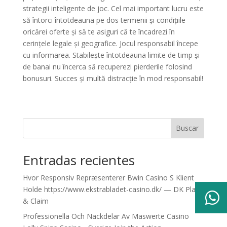
strategii inteligente de joc. Cel mai important lucru este
să întorci întotdeauna pe dos termenii și condițiile
oricărei oferte și să te asiguri că te încadrezi în
cerințele legale și geografice. Jocul responsabil începe
cu informarea. Stabilește întotdeauna limite de timp și
de banai nu încerca să recuperezi pierderile folosind
bonusuri. Succes și multă distracție în mod responsabil!
Buscar
Entradas recientes
Hvor Responsiv Repræsenterer Bwin Casino S Klient
Holde https://www.ekstrabladet-casino.dk/ — DK Play

& Claim
Professionella Och Nackdelar Av Maswerte Casino