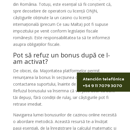
din România. Totuși, este esențial să fii conștient că,
spre deosebire de operatorii cu licență ONJN,
câștigurile obținute la un casino cu licență
internațională (precum Ce sau Malta) pot fi supuse
impozitului pe venit conform legislației fiscale
românești. Este responsabilitatea ta să te informezi
asupra obligațiilor fiscale.
Pot să refuz un bonus după ce l-
am activat?
De obicei, da. Majoritatea platformelor permit
renunțarea la bonus în secțiunea de cont sau prin
Atención telefónica
contactarea suportului, înainte de a începe să joci.
+54 9 11 7079 3070
Refuzul bonusului va însemna că vei juca doar cu banii
tăi depuși, fără condiții de rulaj, iar câștigurile pot fi
retrase imediat.
Navigarea lumei bonusurilor de cazinou online necesită
o abordare metodică. Această resursă te-a învățat
pașii esențiali, de la înregistrare la calculul matematic și