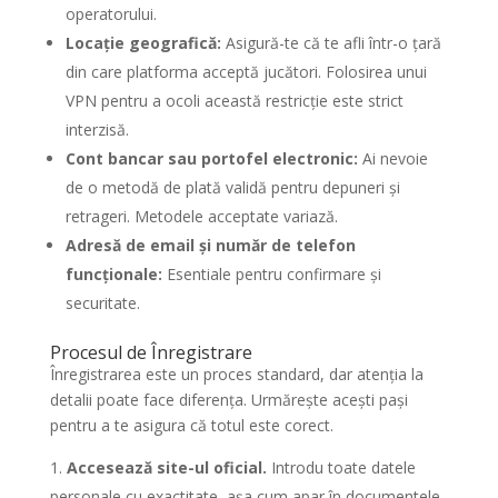
operatorului.
Locație geografică:
Asigură-te că te afli într-o țară
din care platforma acceptă jucători. Folosirea unui
VPN pentru a ocoli această restricție este strict
interzisă.
Cont bancar sau portofel electronic:
Ai nevoie
de o metodă de plată validă pentru depuneri și
retrageri. Metodele acceptate variază.
Adresă de email și număr de telefon
funcționale:
Esentiale pentru confirmare și
securitate.
Procesul de Înregistrare
Înregistrarea este un proces standard, dar atenția la
detalii poate face diferența. Urmărește acești pași
pentru a te asigura că totul este corect.
Accesează site-ul oficial.
Introdu toate datele
personale cu exactitate, așa cum apar în documentele