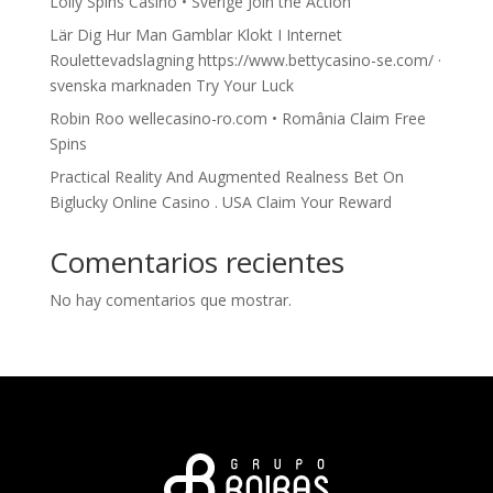
Lolly Spins Casino • Sverige Join the Action
Lär Dig Hur Man Gamblar Klokt I Internet
Roulettevadslagning https://www.bettycasino-se.com/ ·
svenska marknaden Try Your Luck
Robin Roo wellecasino-ro.com • România Claim Free
Spins
Practical Reality And Augmented Realness Bet On
Biglucky Online Casino . USA Claim Your Reward
Comentarios recientes
No hay comentarios que mostrar.