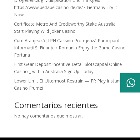
Drogenentzug Multiplikation Und Trinkgeld
https://www.betlabelcasino-de.de/ • Germany Try It
Now
Certificate Metre And Creditworthy Stake Australia
Start Playing Wild Joker Casino
Cum Aranjează JLPH Cassino Protejează Participant
Informații Și Finanțe ◦ Romania Enjoy the Game Casino
Fortuna
First Gear Deposit Incentive Detail Slotscapital Online
Casino _ within Australia Sign Up Today
Lower Limit Et Uttermost Restrain — FR Play Instantly

Casino Frumzi
Comentarios recientes
No hay comentarios que mostrar.