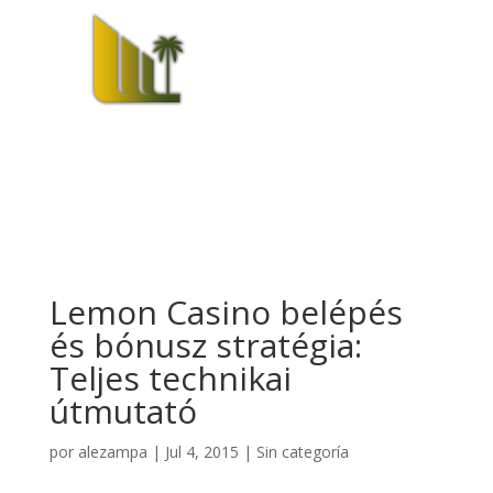
Lemon Casino belépés
és bónusz stratégia:
Teljes technikai
útmutató
por
alezampa
|
Jul 4, 2015
|
Sin categoría