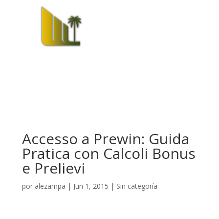
Accesso a Prewin: Guida
Pratica con Calcoli Bonus
e Prelievi
por
alezampa
|
Jun 1, 2015
|
Sin categoría