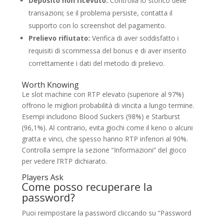
Deposito non ricevuto:
Controlla lo storico delle
transazioni; se il problema persiste, contatta il
supporto con lo screenshot del pagamento.
Prelievo rifiutato:
Verifica di aver soddisfatto i
requisiti di scommessa del bonus e di aver inserito
correttamente i dati del metodo di prelievo.
Worth Knowing
Le slot machine con RTP elevato (superiore al 97%)
offrono le migliori probabilità di vincita a lungo termine.
Esempi includono Blood Suckers (98%) e Starburst
(96,1%). Al contrario, evita giochi come il keno o alcuni
gratta e vinci, che spesso hanno RTP inferiori al 90%.
Controlla sempre la sezione “Informazioni” del gioco
per vedere l’RTP dichiarato.
Players Ask
Come posso recuperare la
password?
Puoi reimpostare la password cliccando su “Password