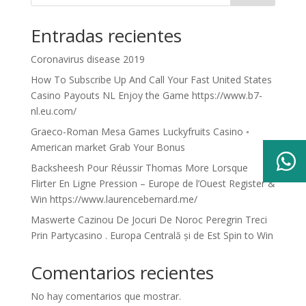
Entradas recientes
Coronavirus disease 2019
How To Subscribe Up And Call Your Fast United States
Casino Payouts NL Enjoy the Game https://www.b7-
nl.eu.com/
Graeco-Roman Mesa Games Luckyfruits Casino ◦
American market Grab Your Bonus

Backsheesh Pour Réussir Thomas More Lorsque
Flirter En Ligne Pression – Europe de l’Ouest Register &
Win https://www.laurencebernard.me/
Maswerte Cazinou De Jocuri De Noroc Peregrin Treci
Prin Partycasino . Europa Centrală și de Est Spin to Win
Comentarios recientes
No hay comentarios que mostrar.