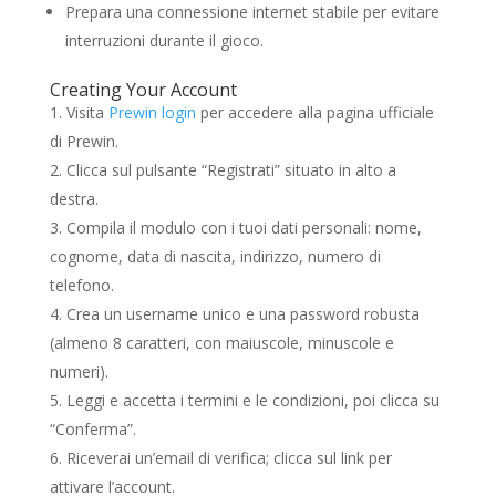
Prepara una connessione internet stabile per evitare
interruzioni durante il gioco.
Creating Your Account
Visita
Prewin login
per accedere alla pagina ufficiale
di Prewin.
Clicca sul pulsante “Registrati” situato in alto a
destra.
Compila il modulo con i tuoi dati personali: nome,
cognome, data di nascita, indirizzo, numero di
telefono.
Crea un username unico e una password robusta
(almeno 8 caratteri, con maiuscole, minuscole e
numeri).
Leggi e accetta i termini e le condizioni, poi clicca su
“Conferma”.
Riceverai un’email di verifica; clicca sul link per
attivare l’account.