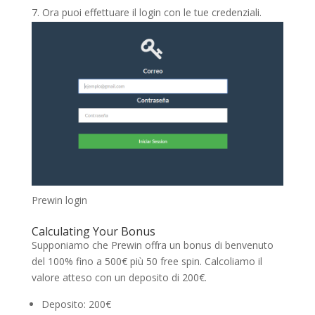
Ora puoi effettuare il login con le tue credenziali.
Prewin login
Calculating Your Bonus
Supponiamo che Prewin offra un bonus di benvenuto
del 100% fino a 500€ più 50 free spin. Calcoliamo il
valore atteso con un deposito di 200€.
Deposito: 200€