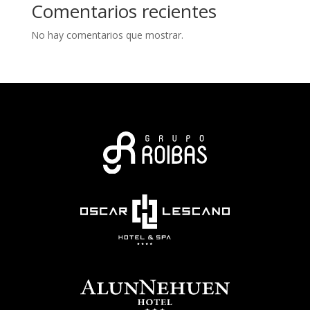
Comentarios recientes
No hay comentarios que mostrar.