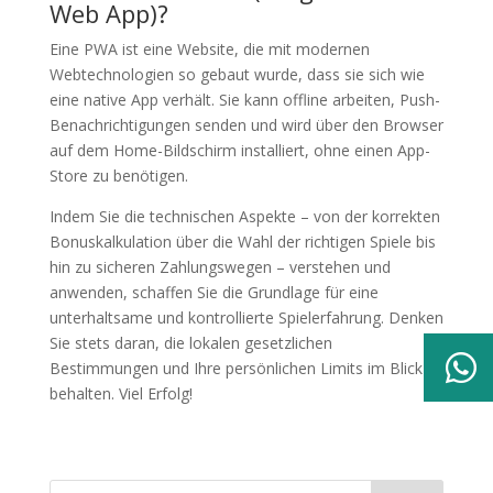
Web App)?
Eine PWA ist eine Website, die mit modernen
Webtechnologien so gebaut wurde, dass sie sich wie
eine native App verhält. Sie kann offline arbeiten, Push-
Benachrichtigungen senden und wird über den Browser
auf dem Home-Bildschirm installiert, ohne einen App-
Store zu benötigen.
Indem Sie die technischen Aspekte – von der korrekten
Bonuskalkulation über die Wahl der richtigen Spiele bis
hin zu sicheren Zahlungswegen – verstehen und
anwenden, schaffen Sie die Grundlage für eine
unterhaltsame und kontrollierte Spielerfahrung. Denken
Sie stets daran, die lokalen gesetzlichen

Bestimmungen und Ihre persönlichen Limits im Blick zu
behalten. Viel Erfolg!