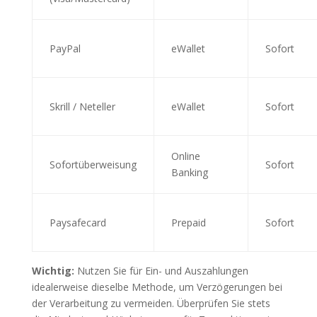
PayPal
eWallet
Sofort
Skrill / Neteller
eWallet
Sofort
Online
Sofortüberweisung
Sofort
Banking
Paysafecard
Prepaid
Sofort
Wichtig:
Nutzen Sie für Ein- und Auszahlungen
idealerweise dieselbe Methode, um Verzögerungen bei
der Verarbeitung zu vermeiden. Überprüfen Sie stets