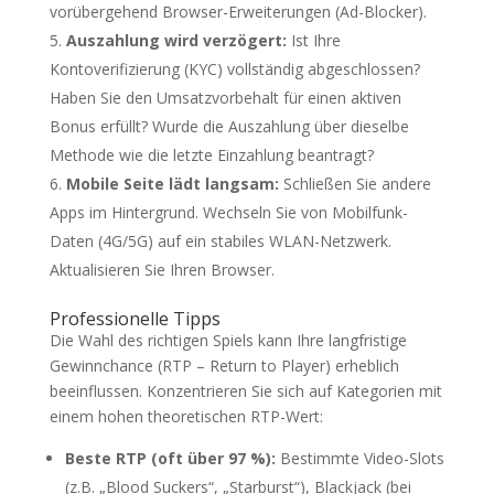
vorübergehend Browser-Erweiterungen (Ad-Blocker).
Auszahlung wird verzögert:
Ist Ihre
Kontoverifizierung (KYC) vollständig abgeschlossen?
Haben Sie den Umsatzvorbehalt für einen aktiven
Bonus erfüllt? Wurde die Auszahlung über dieselbe
Methode wie die letzte Einzahlung beantragt?
Mobile Seite lädt langsam:
Schließen Sie andere
Apps im Hintergrund. Wechseln Sie von Mobilfunk-
Daten (4G/5G) auf ein stabiles WLAN-Netzwerk.
Aktualisieren Sie Ihren Browser.
Professionelle Tipps
Die Wahl des richtigen Spiels kann Ihre langfristige
Gewinnchance (RTP – Return to Player) erheblich
beeinflussen. Konzentrieren Sie sich auf Kategorien mit
einem hohen theoretischen RTP-Wert:
Beste RTP (oft über 97 %):
Bestimmte Video-Slots
(z.B. „Blood Suckers“, „Starburst“), Blackjack (bei