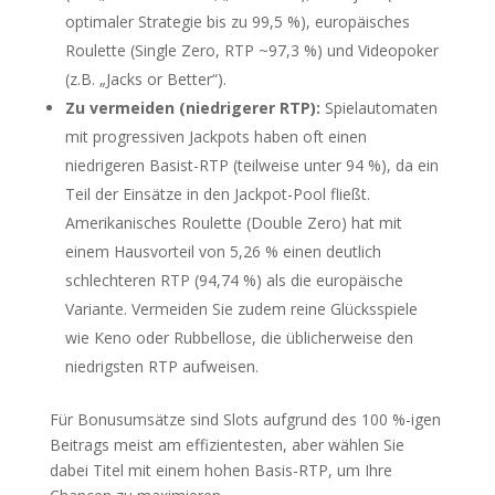
optimaler Strategie bis zu 99,5 %), europäisches
Roulette (Single Zero, RTP ~97,3 %) und Videopoker
(z.B. „Jacks or Better“).
Zu vermeiden (niedrigerer RTP):
Spielautomaten
mit progressiven Jackpots haben oft einen
niedrigeren Basist-RTP (teilweise unter 94 %), da ein
Teil der Einsätze in den Jackpot-Pool fließt.
Amerikanisches Roulette (Double Zero) hat mit
einem Hausvorteil von 5,26 % einen deutlich
schlechteren RTP (94,74 %) als die europäische
Variante. Vermeiden Sie zudem reine Glücksspiele
wie Keno oder Rubbellose, die üblicherweise den
niedrigsten RTP aufweisen.
Für Bonusumsätze sind Slots aufgrund des 100 %-igen
Beitrags meist am effizientesten, aber wählen Sie
dabei Titel mit einem hohen Basis-RTP, um Ihre