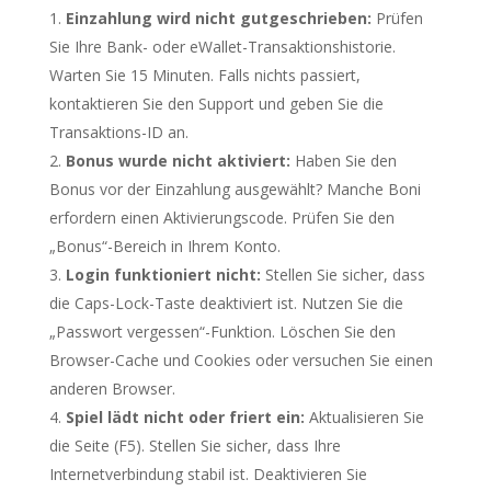
Einzahlung wird nicht gutgeschrieben:
Prüfen
Sie Ihre Bank- oder eWallet-Transaktionshistorie.
Warten Sie 15 Minuten. Falls nichts passiert,
kontaktieren Sie den Support und geben Sie die
Transaktions-ID an.
Bonus wurde nicht aktiviert:
Haben Sie den
Bonus vor der Einzahlung ausgewählt? Manche Boni
erfordern einen Aktivierungscode. Prüfen Sie den
„Bonus“-Bereich in Ihrem Konto.
Login funktioniert nicht:
Stellen Sie sicher, dass
die Caps-Lock-Taste deaktiviert ist. Nutzen Sie die
„Passwort vergessen“-Funktion. Löschen Sie den
Browser-Cache und Cookies oder versuchen Sie einen
anderen Browser.
Spiel lädt nicht oder friert ein:
Aktualisieren Sie
die Seite (F5). Stellen Sie sicher, dass Ihre
Internetverbindung stabil ist. Deaktivieren Sie