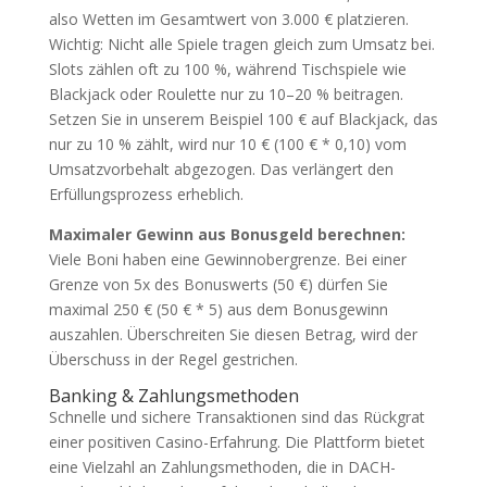
also Wetten im Gesamtwert von 3.000 € platzieren.
Wichtig: Nicht alle Spiele tragen gleich zum Umsatz bei.
Slots zählen oft zu 100 %, während Tischspiele wie
Blackjack oder Roulette nur zu 10–20 % beitragen.
Setzen Sie in unserem Beispiel 100 € auf Blackjack, das
nur zu 10 % zählt, wird nur 10 € (100 € * 0,10) vom
Umsatzvorbehalt abgezogen. Das verlängert den
Erfüllungsprozess erheblich.
Maximaler Gewinn aus Bonusgeld berechnen:
Viele Boni haben eine Gewinnobergrenze. Bei einer
Grenze von 5x des Bonuswerts (50 €) dürfen Sie
maximal 250 € (50 € * 5) aus dem Bonusgewinn
auszahlen. Überschreiten Sie diesen Betrag, wird der
Überschuss in der Regel gestrichen.
Banking & Zahlungsmethoden
Schnelle und sichere Transaktionen sind das Rückgrat
einer positiven Casino-Erfahrung. Die Plattform bietet
eine Vielzahl an Zahlungsmethoden, die in DACH-