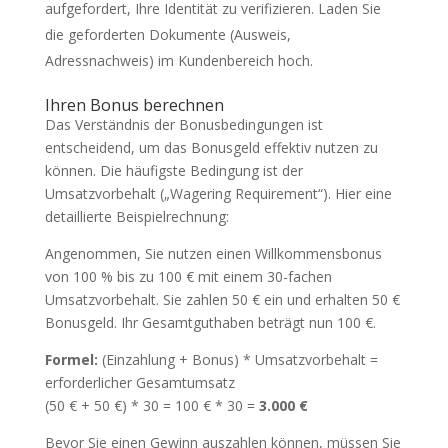
aufgefordert, Ihre Identität zu verifizieren. Laden Sie
die geforderten Dokumente (Ausweis,
Adressnachweis) im Kundenbereich hoch.
Ihren Bonus berechnen
Das Verständnis der Bonusbedingungen ist
entscheidend, um das Bonusgeld effektiv nutzen zu
können. Die häufigste Bedingung ist der
Umsatzvorbehalt („Wagering Requirement“). Hier eine
detaillierte Beispielrechnung:
Angenommen, Sie nutzen einen Willkommensbonus
von 100 % bis zu 100 € mit einem 30-fachen
Umsatzvorbehalt. Sie zahlen 50 € ein und erhalten 50 €
Bonusgeld. Ihr Gesamtguthaben beträgt nun 100 €.
Formel:
(Einzahlung + Bonus) * Umsatzvorbehalt =
erforderlicher Gesamtumsatz
(50 € + 50 €) * 30 = 100 € * 30 =
3.000 €
Bevor Sie einen Gewinn auszahlen können, müssen Sie