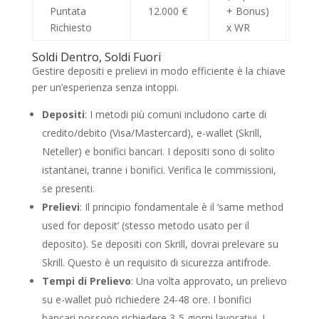
Puntata
12.000 €
+ Bonus)
Richiesto
x WR
Soldi Dentro, Soldi Fuori
Gestire depositi e prelievi in modo efficiente è la chiave
per un’esperienza senza intoppi.
Depositi
: I metodi più comuni includono carte di
credito/debito (Visa/Mastercard), e-wallet (Skrill,
Neteller) e bonifici bancari. I depositi sono di solito
istantanei, tranne i bonifici. Verifica le commissioni,
se presenti.
Prelievi
: Il principio fondamentale è il ‘same method
used for deposit’ (stesso metodo usato per il
deposito). Se depositi con Skrill, dovrai prelevare su
Skrill. Questo è un requisito di sicurezza antifrode.
Tempi di Prelievo
: Una volta approvato, un prelievo
su e-wallet può richiedere 24-48 ore. I bonifici
bancari possono richiedere 3-5 giorni lavorativi. I