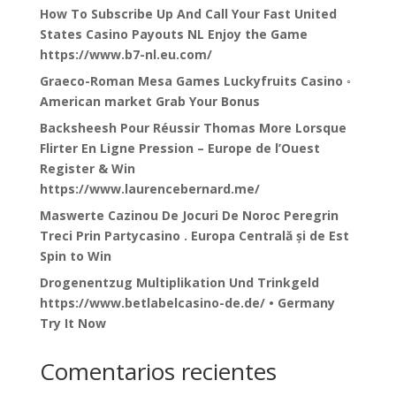
How To Subscribe Up And Call Your Fast United
States Casino Payouts NL Enjoy the Game
https://www.b7-nl.eu.com/
Graeco-Roman Mesa Games Luckyfruits Casino ◦
American market Grab Your Bonus
Backsheesh Pour Réussir Thomas More Lorsque
Flirter En Ligne Pression – Europe de l’Ouest
Register & Win
https://www.laurencebernard.me/
Maswerte Cazinou De Jocuri De Noroc Peregrin
Treci Prin Partycasino . Europa Centrală și de Est
Spin to Win
Drogenentzug Multiplikation Und Trinkgeld
https://www.betlabelcasino-de.de/ • Germany
Try It Now
Comentarios recientes