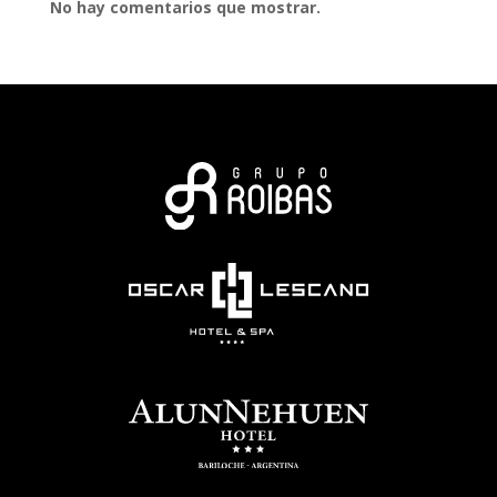
No hay comentarios que mostrar.