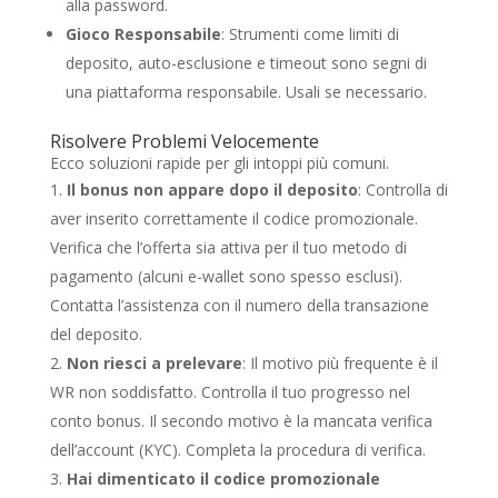
alla password.
Gioco Responsabile
: Strumenti come limiti di
deposito, auto-esclusione e timeout sono segni di
una piattaforma responsabile. Usali se necessario.
Risolvere Problemi Velocemente
Ecco soluzioni rapide per gli intoppi più comuni.
Il bonus non appare dopo il deposito
: Controlla di
aver inserito correttamente il codice promozionale.
Verifica che l’offerta sia attiva per il tuo metodo di
pagamento (alcuni e-wallet sono spesso esclusi).
Contatta l’assistenza con il numero della transazione
del deposito.
Non riesci a prelevare
: Il motivo più frequente è il
WR non soddisfatto. Controlla il tuo progresso nel
conto bonus. Il secondo motivo è la mancata verifica
dell’account (KYC). Completa la procedura di verifica.
Hai dimenticato il codice promozionale