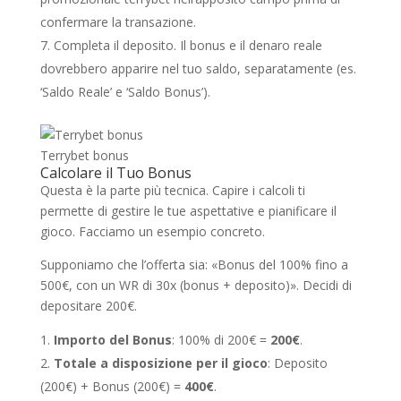
confermare la transazione.
Completa il deposito. Il bonus e il denaro reale
dovrebbero apparire nel tuo saldo, separatamente (es.
‘Saldo Reale’ e ‘Saldo Bonus’).
Terrybet bonus
Calcolare il Tuo Bonus
Questa è la parte più tecnica. Capire i calcoli ti
permette di gestire le tue aspettative e pianificare il
gioco. Facciamo un esempio concreto.
Supponiamo che l’offerta sia: «Bonus del 100% fino a
500€, con un WR di 30x (bonus + deposito)». Decidi di
depositare 200€.
Importo del Bonus
: 100% di 200€ =
200€
.
Totale a disposizione per il gioco
: Deposito
(200€) + Bonus (200€) =
400€
.