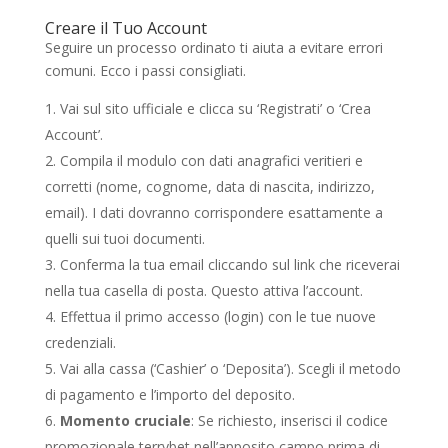
Creare il Tuo Account
Seguire un processo ordinato ti aiuta a evitare errori
comuni. Ecco i passi consigliati.
Vai sul sito ufficiale e clicca su ‘Registrati’ o ‘Crea
Account’.
Compila il modulo con dati anagrafici veritieri e
corretti (nome, cognome, data di nascita, indirizzo,
email). I dati dovranno corrispondere esattamente a
quelli sui tuoi documenti.
Conferma la tua email cliccando sul link che riceverai
nella tua casella di posta. Questo attiva l’account.
Effettua il primo accesso (login) con le tue nuove
credenziali.
Vai alla cassa (‘Cashier’ o ‘Deposita’). Scegli il metodo
di pagamento e l’importo del deposito.
Momento cruciale
: Se richiesto, inserisci il codice
promozionale terrybet nell’apposito campo prima di