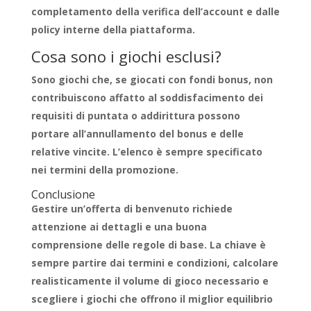
completamento della verifica dell’account e dalle
policy interne della piattaforma.
Cosa sono i giochi esclusi?
Sono giochi che, se giocati con fondi bonus, non
contribuiscono affatto al soddisfacimento dei
requisiti di puntata o addirittura possono
portare all’annullamento del bonus e delle
relative vincite. L’elenco è sempre specificato
nei termini della promozione.
Conclusione
Gestire un’offerta di benvenuto richiede
attenzione ai dettagli e una buona
comprensione delle regole di base. La chiave è
sempre partire dai termini e condizioni, calcolare
realisticamente il volume di gioco necessario e
scegliere i giochi che offrono il miglior equilibrio