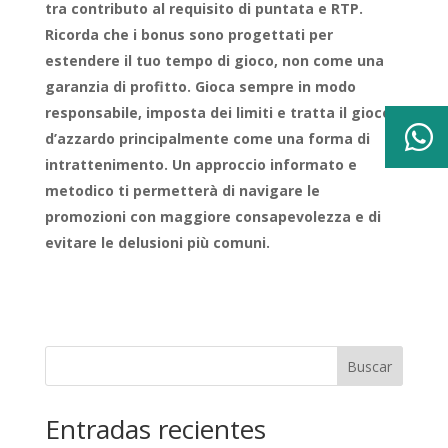
tra contributo al requisito di puntata e RTP.
Ricorda che i bonus sono progettati per
estendere il tuo tempo di gioco, non come una
garanzia di profitto. Gioca sempre in modo
responsabile, imposta dei limiti e tratta il gioco

d’azzardo principalmente come una forma di
intrattenimento. Un approccio informato e
metodico ti permetterà di navigare le
promozioni con maggiore consapevolezza e di
evitare le delusioni più comuni.
Buscar
Entradas recientes