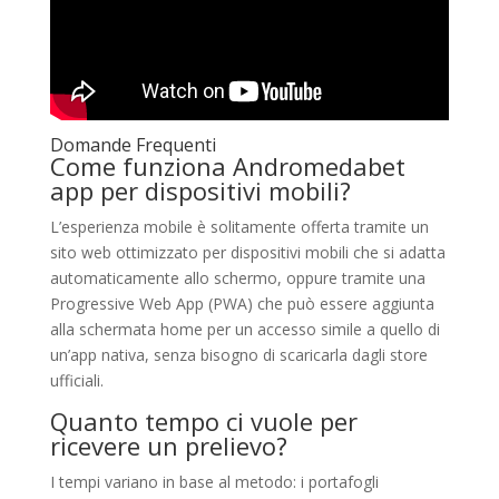
Domande Frequenti
Come funziona Andromedabet
app per dispositivi mobili?
L’esperienza mobile è solitamente offerta tramite un
sito web ottimizzato per dispositivi mobili che si adatta
automaticamente allo schermo, oppure tramite una
Progressive Web App (PWA) che può essere aggiunta
alla schermata home per un accesso simile a quello di
un’app nativa, senza bisogno di scaricarla dagli store
ufficiali.
Quanto tempo ci vuole per
ricevere un prelievo?
I tempi variano in base al metodo: i portafogli