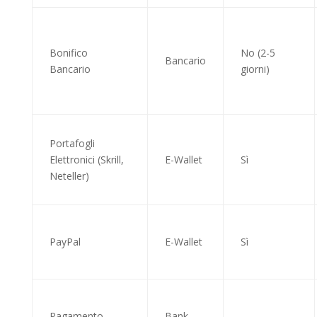
Bonifico
No (2-5
Bancario
Bancario
giorni)
Portafogli
Elettronici (Skrill,
E-Wallet
Sì
Neteller)
PayPal
E-Wallet
Sì
Pagamento
Bank