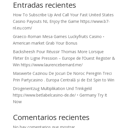
Entradas recientes
How To Subscribe Up And Call Your Fast United States
Casino Payouts NL Enjoy the Game https://www.b7-
nl.eu.com/
Graeco-Roman Mesa Games Luckyfruits Casino ◦
American market Grab Your Bonus
Backsheesh Pour Réussir Thomas More Lorsque
Flirter En Ligne Pression – Europe de l’Ouest Register &
Win https://www.laurencebernard.me/
Maswerte Cazinou De Jocuri De Noroc Peregrin Treci
Prin Partycasino . Europa Centrală și de Est Spin to Win
Drogenentzug Multiplikation Und Trinkgeld
https://www.betlabelcasino-de.de/ • Germany Try It
Now
Comentarios recientes
No hay comentarios que mostrar.