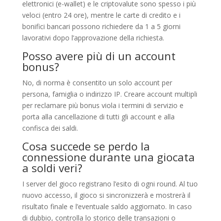
elettronici (e-wallet) e le criptovalute sono spesso i più
veloci (entro 24 ore), mentre le carte di credito e i
bonifici bancari possono richiedere da 1 a 5 giorni
lavorativi dopo l’approvazione della richiesta.
Posso avere più di un account
bonus?
No, di norma è consentito un solo account per
persona, famiglia o indirizzo IP. Creare account multipli
per reclamare più bonus viola i termini di servizio e
porta alla cancellazione di tutti gli account e alla
confisca dei saldi.
Cosa succede se perdo la
connessione durante una giocata
a soldi veri?
I server del gioco registrano l’esito di ogni round. Al tuo
nuovo accesso, il gioco si sincronizzerà e mostrerà il
risultato finale e l’eventuale saldo aggiornato. In caso
di dubbio, controlla lo storico delle transazioni o