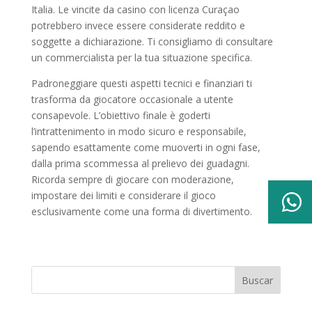
Italia. Le vincite da casino con licenza Curaçao
potrebbero invece essere considerate reddito e
soggette a dichiarazione. Ti consigliamo di consultare
un commercialista per la tua situazione specifica.
Padroneggiare questi aspetti tecnici e finanziari ti
trasforma da giocatore occasionale a utente
consapevole. L’obiettivo finale è goderti
l’intrattenimento in modo sicuro e responsabile,
sapendo esattamente come muoverti in ogni fase,
dalla prima scommessa al prelievo dei guadagni.
Ricorda sempre di giocare con moderazione,
impostare dei limiti e considerare il gioco

esclusivamente come una forma di divertimento.
Buscar