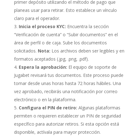
primer depósito utilizando el método de pago que
planeas usar para retirar. Esto establece un vínculo
claro para el operador.
Inicia el proceso KYC:
Encuentra la sección
“Verificación de cuenta” o “Subir documentos” en el
área de perfil o de caja. Sube los documentos
solicitados.
Nota:
Los archivos deben ser legibles y en
formatos aceptados (.jpg, .png, .pdf).
Espera la aprobación:
El equipo de soporte de
Jugabet revisará tus documentos. Este proceso puede
tomar desde unas horas hasta 72 horas hábiles. Una
vez aprobado, recibirás una notificación por correo
electrónico o en la plataforma.
Configura el PIN de retiro:
Algunas plataformas
permiten o requieren establecer un PIN de seguridad
específico para autorizar retiros. Si esta opción está
disponible, actívala para mayor protección.