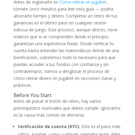
Antes de registrarte en
Como retirar en jugabet
,
tómate cinco minutos para leer esta guía — podría
ahorrarte tiempo y dinero. Completar un retiro de tus
ganancias es el último paso en cualquier sesión
exitosa de juego. Este proceso, aunque directo, tiene
matices que si se comprenden desde el principio,
garantizan una experiencia fluida. Desde verificar tu
cuenta hasta entender las matemáticas detrás de una
bonificación, cubriremos todo lo necesario para que
puedas acceder a tus fondos con confianza y sin
contratiempos. Vamos a desglosar el proceso de
cómo retirar dinero en Jugabet en secciones claras y
prácticas.
Before You Start
Antes de pulsar el botón de retiro, hay varios
prerrequisitos esenciales que debes cumplir. Ignorarlos
es la causa más común de demoras.
Verificación de cuenta (KYC):
Este es el paso más
crítico. Jugabet, como cualquier operador legal, debe