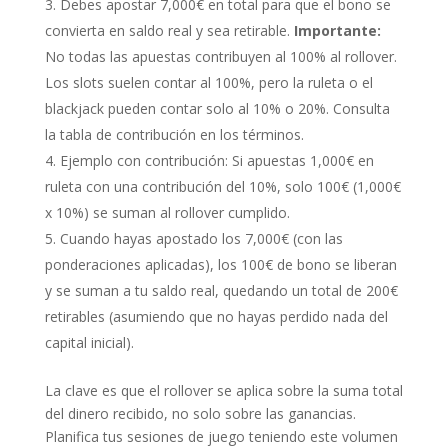
Debes apostar 7,000€ en total para que el bono se
convierta en saldo real y sea retirable.
Importante:
No todas las apuestas contribuyen al 100% al rollover.
Los slots suelen contar al 100%, pero la ruleta o el
blackjack pueden contar solo al 10% o 20%. Consulta
la tabla de contribución en los términos.
Ejemplo con contribución: Si apuestas 1,000€ en
ruleta con una contribución del 10%, solo 100€ (1,000€
x 10%) se suman al rollover cumplido.
Cuando hayas apostado los 7,000€ (con las
ponderaciones aplicadas), los 100€ de bono se liberan
y se suman a tu saldo real, quedando un total de 200€
retirables (asumiendo que no hayas perdido nada del
capital inicial).
La clave es que el rollover se aplica sobre la suma total
del dinero recibido, no solo sobre las ganancias.
Planifica tus sesiones de juego teniendo este volumen