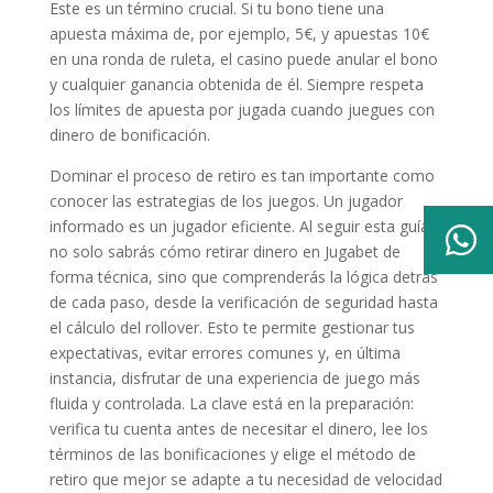
Este es un término crucial. Si tu bono tiene una
apuesta máxima de, por ejemplo, 5€, y apuestas 10€
en una ronda de ruleta, el casino puede anular el bono
y cualquier ganancia obtenida de él. Siempre respeta
los límites de apuesta por jugada cuando juegues con
dinero de bonificación.
Dominar el proceso de retiro es tan importante como
conocer las estrategias de los juegos. Un jugador
informado es un jugador eficiente. Al seguir esta guía,

no solo sabrás cómo retirar dinero en Jugabet de
forma técnica, sino que comprenderás la lógica detrás
de cada paso, desde la verificación de seguridad hasta
el cálculo del rollover. Esto te permite gestionar tus
expectativas, evitar errores comunes y, en última
instancia, disfrutar de una experiencia de juego más
fluida y controlada. La clave está en la preparación:
verifica tu cuenta antes de necesitar el dinero, lee los
términos de las bonificaciones y elige el método de
retiro que mejor se adapte a tu necesidad de velocidad