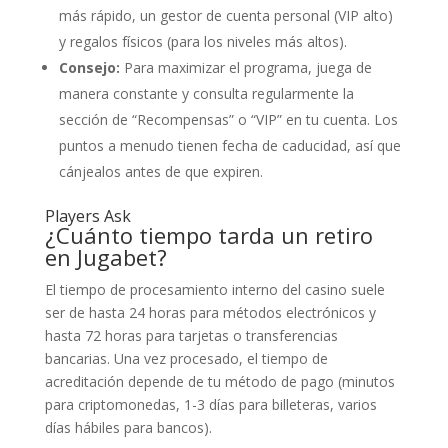
más rápido, un gestor de cuenta personal (VIP alto)
y regalos físicos (para los niveles más altos).
Consejo:
Para maximizar el programa, juega de
manera constante y consulta regularmente la
sección de “Recompensas” o “VIP” en tu cuenta. Los
puntos a menudo tienen fecha de caducidad, así que
cánjealos antes de que expiren.
Players Ask
¿Cuánto tiempo tarda un retiro
en Jugabet?
El tiempo de procesamiento interno del casino suele
ser de hasta 24 horas para métodos electrónicos y
hasta 72 horas para tarjetas o transferencias
bancarias. Una vez procesado, el tiempo de
acreditación depende de tu método de pago (minutos
para criptomonedas, 1-3 días para billeteras, varios
días hábiles para bancos).