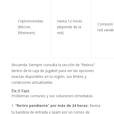
Criptomonedas
Hasta 12 horas
Comisión
(Bitcoin,
(depende de la
red variab
Ethereum)
red)
Recuerda: Siempre consulta la sección de “Retiros”
dentro de la caja de Jugabet para ver las opciones
exactas disponibles en tu región, sus límites y
condiciones actualizadas.
Fix It Fast
Problemas comunes y sus soluciones inmediatas:
“Retiro pendiente” por más de 24 horas:
Revisa
tu bandeja de entrada y spam por un correo de