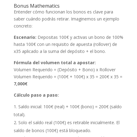
Bonus Mathematics
Entender cómo funcionan los bonos es clave para
saber cuándo podrás retirar. Imaginemos un ejemplo
concreto:
Escenario:
Depositas 100€ y activas un bono de 100%
hasta 100€ con un requisito de apuesta (rollover) de
x35 aplicado a la suma del depósito + el bono.
Fórmula del volumen total a apostar:
Volumen Requerido = (Depósito + Bono) x Rollover
Volumen Requerido = (100€ + 100€) x 35 = 200€ x 35 =
7,000€
Cálculo paso a paso:
Saldo inicial: 100€ (real) + 100€ (bono) = 200€ (saldo
total).
Solo el saldo real (100€) es retirable inicialmente. El
saldo de bonos (100€) está bloqueado.