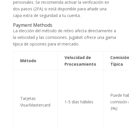
personales. Se recomienda activar la verificación en
dos pasos (2FA) si está disponible para añadir una
capa extra de seguridad a tu cuenta.
Payment Methods
La elección del método de retiro afecta directamente a
la velocidad y las comisiones. Jugabet ofrece una gama
típica de opciones para el mercado.
Velocidad de
Comisió
Método
Procesamiento
Típica
Puede ha
Tarjetas
1-5 días hábiles
comisión 
Visa/Mastercard
3%)