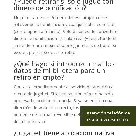
¿Puedo retirar si solo jugué con
dinero de bonificación?
No, directamente. Primero debes cumplir con el
rollover de la bonificación y cualquier otra condición
(como apuesta mínima). Solo después de convertir el
dinero de bonificación en saldo real (y respetando el
límite de retiro máximo sobre ganancias de bono, si
existe), podrás solicitar el retiro.
¿Qué hago si introduzco mal los
datos de mi billetera para un
retiro en cripto?
Contacta inmediatamente al servicio de atención al
cliente de Jugabet. Si la transacción aún no ha sido
procesada, podrían detenerla. Si ya se envió a una
dirección de wallet incorrecta, los fondos suelen
Atención telefónica
perderse de forma irreversible debido a la naturaleza
+54 9 11 7079 3070
de la blockchain.
¿Jugabet tiene aplicación nativa