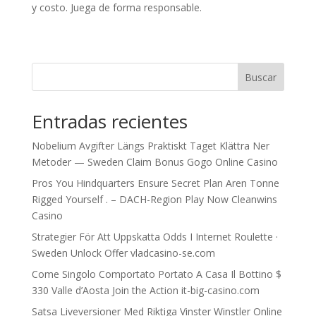
y costo. Juega de forma responsable.
Buscar
Entradas recientes
Nobelium Avgifter Längs Praktiskt Taget Klättra Ner
Metoder — Sweden Claim Bonus Gogo Online Casino
Pros You Hindquarters Ensure Secret Plan Aren Tonne
Rigged Yourself . – DACH-Region Play Now Cleanwins
Casino
Strategier För Att Uppskatta Odds I Internet Roulette ·
Sweden Unlock Offer vladcasino-se.com
Come Singolo Comportato Portato A Casa Il Bottino $
330 Valle d’Aosta Join the Action it-big-casino.com
Satsa Liveversioner Med Riktiga Vinster Winstler Online