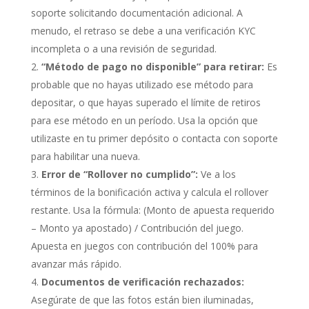
soporte solicitando documentación adicional. A
menudo, el retraso se debe a una verificación KYC
incompleta o a una revisión de seguridad.
“Método de pago no disponible” para retirar:
Es
probable que no hayas utilizado ese método para
depositar, o que hayas superado el límite de retiros
para ese método en un período. Usa la opción que
utilizaste en tu primer depósito o contacta con soporte
para habilitar una nueva.
Error de “Rollover no cumplido”:
Ve a los
términos de la bonificación activa y calcula el rollover
restante. Usa la fórmula: (Monto de apuesta requerido
– Monto ya apostado) / Contribución del juego.
Apuesta en juegos con contribución del 100% para
avanzar más rápido.
Documentos de verificación rechazados:
Asegúrate de que las fotos están bien iluminadas,