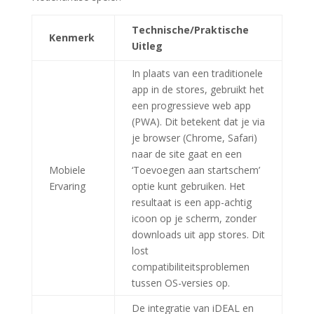
Technische/Praktische
Kenmerk
Uitleg
In plaats van een traditionele
app in de stores, gebruikt het
een progressieve web app
(PWA). Dit betekent dat je via
je browser (Chrome, Safari)
naar de site gaat en een
Mobiele
‘Toevoegen aan startschem’
Ervaring
optie kunt gebruiken. Het
resultaat is een app-achtig
icoon op je scherm, zonder
downloads uit app stores. Dit
lost
compatibiliteitsproblemen
tussen OS-versies op.
De integratie van iDEAL en