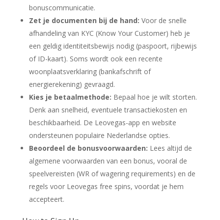
bonuscommunicatie.
Zet je documenten bij de hand:
Voor de snelle
afhandeling van KYC (Know Your Customer) heb je
een geldig identiteitsbewijs nodig (paspoort, rijbewijs
of ID-kaart). Soms wordt ook een recente
woonplaatsverklaring (bankafschrift of
energierekening) gevraagd.
Kies je betaalmethode:
Bepaal hoe je wilt storten.
Denk aan snelheid, eventuele transactiekosten en
beschikbaarheid. De Leovegas-app en website
ondersteunen populaire Nederlandse opties.
Beoordeel de bonusvoorwaarden:
Lees altijd de
algemene voorwaarden van een bonus, vooral de
speelvereisten (WR of wagering requirements) en de
regels voor Leovegas free spins, voordat je hem
accepteert.