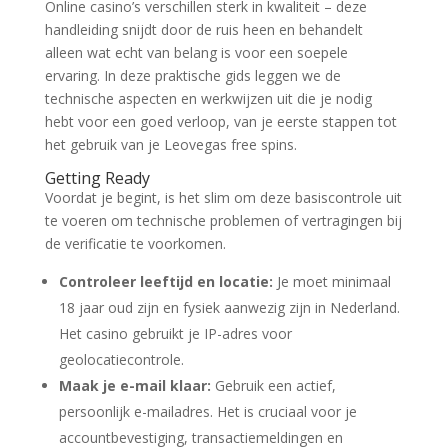
Online casino’s verschillen sterk in kwaliteit – deze
handleiding snijdt door de ruis heen en behandelt
alleen wat echt van belang is voor een soepele
ervaring. In deze praktische gids leggen we de
technische aspecten en werkwijzen uit die je nodig
hebt voor een goed verloop, van je eerste stappen tot
het gebruik van je Leovegas free spins.
Getting Ready
Voordat je begint, is het slim om deze basiscontrole uit
te voeren om technische problemen of vertragingen bij
de verificatie te voorkomen.
Controleer leeftijd en locatie:
Je moet minimaal
18 jaar oud zijn en fysiek aanwezig zijn in Nederland.
Het casino gebruikt je IP-adres voor
geolocatiecontrole.
Maak je e-mail klaar:
Gebruik een actief,
persoonlijk e-mailadres. Het is cruciaal voor je
accountbevestiging, transactiemeldingen en