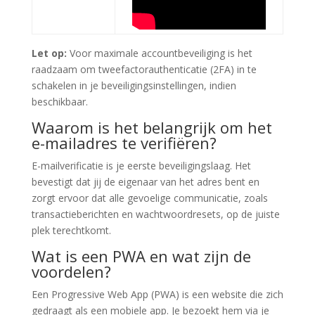
Let op:
Voor maximale accountbeveiliging is het
raadzaam om tweefactorauthenticatie (2FA) in te
schakelen in je beveiligingsinstellingen, indien
beschikbaar.
Waarom is het belangrijk om het
e-mailadres te verifiëren?
E-mailverificatie is je eerste beveiligingslaag. Het
bevestigt dat jij de eigenaar van het adres bent en
zorgt ervoor dat alle gevoelige communicatie, zoals
transactieberichten en wachtwoordresets, op de juiste
plek terechtkomt.
Wat is een PWA en wat zijn de
voordelen?
Een Progressive Web App (PWA) is een website die zich
gedraagt als een mobiele app. Je bezoekt hem via je