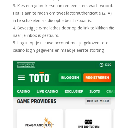
Kies een gebruikersnaam en een sterk wachtwoord.
Het is aan te raden om tweefactorauthenticatie (2FA)
in te schakelen als die optie beschikbaar is.
Bevestig je e-mailadres door op de link te klikken die
naar je inbox is gestuurd.
Log in op je nieuwe account met je gekozen toto
casino login gegevens en maak je eerste storting.