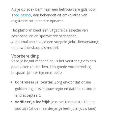
Als je op zoek bent naar een betrouwbare gids voor
Toto casino
, dan behandelt dit artikel alles van
registratie tot je eerste opname.
Het platform biedt een uitgebreide selectie van
casinospellen en sportweddenschappen,
geoptimaliseerd voor een soepele gebruikerservaring
op zowel desktop als mobiel.
Voorbereiding
Voor je begint met spelen, is het verstandig om een
paar zaken te checken. Een goede voorbereiding
bespaart je later tijd en moeite.
Controleer je locatie:
Zorg ervoor dat online
gokken legaal is in jouw regio en dat het casino je
land accepteert.
Verifieer je leeftijd:
Je moet ten minste 18 jaar
oud zijn (of de meerderjarige leeftijd in jouw land)