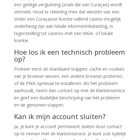
een geldige vergunning (zoals die van Curaçao) wordt
vermeld. Houd er rekening mee dat winsten van een
onder een Curaçaose licentie vallend casino mogelijk
onderhevig zijn aan lokale inkomstenbelasting, in
tegenstelling tot casinos met een MGA- of lokale
licentie.
Hoe los ik een technisch probleem
op?
Probeer eerst de standaard stappen: cache en cookies
van je browser wissen, een andere browser proberen,
of de PWA opnieuw te installeren. Als het probleem
aanhoudt, neem dan contact op met de klantenservice
en geef een duidelijke beschrijving van het probleem
en de genomen stappen.
Kan ik mijn account sluiten?
Ja, je kunt je account permanent sluiten door contact
op te nemen met de klantenservice. Je kunt ook tijdelijk