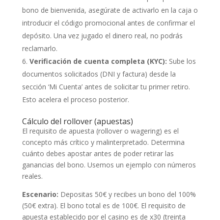
bono de bienvenida, asegúrate de activarlo en la caja o
introducir el código promocional antes de confirmar el
depósito. Una vez jugado el dinero real, no podrás
reclamarlo.
Verificación de cuenta completa (KYC):
Sube los
documentos solicitados (DNI y factura) desde la
sección ‘Mi Cuenta’ antes de solicitar tu primer retiro.
Esto acelera el proceso posterior.
Cálculo del rollover (apuestas)
El requisito de apuesta (rollover o wagering) es el
concepto más crítico y malinterpretado. Determina
cuánto debes apostar antes de poder retirar las
ganancias del bono. Usemos un ejemplo con números
reales.
Escenario:
Depositas 50€ y recibes un bono del 100%
(50€ extra). El bono total es de 100€. El requisito de
apuesta establecido por el casino es de x30 (treinta