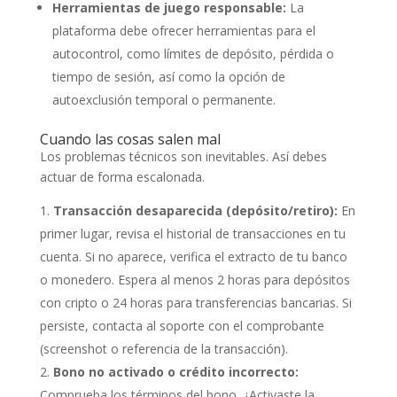
Herramientas de juego responsable:
La
plataforma debe ofrecer herramientas para el
autocontrol, como límites de depósito, pérdida o
tiempo de sesión, así como la opción de
autoexclusión temporal o permanente.
Cuando las cosas salen mal
Los problemas técnicos son inevitables. Así debes
actuar de forma escalonada.
Transacción desaparecida (depósito/retiro):
En
primer lugar, revisa el historial de transacciones en tu
cuenta. Si no aparece, verifica el extracto de tu banco
o monedero. Espera al menos 2 horas para depósitos
con cripto o 24 horas para transferencias bancarias. Si
persiste, contacta al soporte con el comprobante
(screenshot o referencia de la transacción).
Bono no activado o crédito incorrecto:
Comprueba los términos del bono. ¿Activaste la