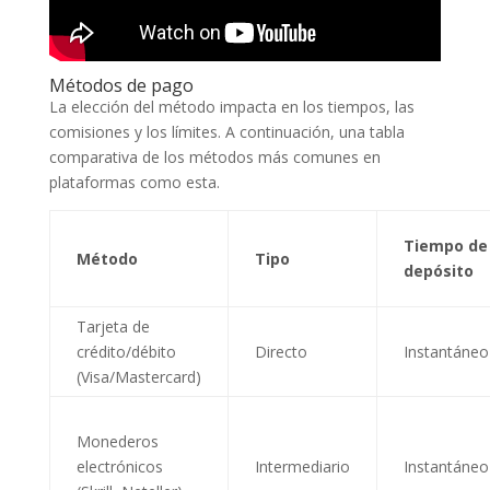
Métodos de pago
La elección del método impacta en los tiempos, las
comisiones y los límites. A continuación, una tabla
comparativa de los métodos más comunes en
plataformas como esta.
Tiempo de
Método
Tipo
depósito
Tarjeta de
crédito/débito
Directo
Instantáneo
(Visa/Mastercard)
Monederos
electrónicos
Intermediario
Instantáneo