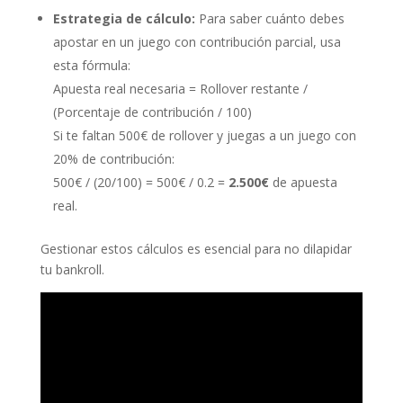
Estrategia de cálculo:
Para saber cuánto debes
apostar en un juego con contribución parcial, usa
esta fórmula:
Apuesta real necesaria = Rollover restante /
(Porcentaje de contribución / 100)
Si te faltan 500€ de rollover y juegas a un juego con
20% de contribución:
500€ / (20/100) = 500€ / 0.2 =
2.500€
de apuesta
real.
Gestionar estos cálculos es esencial para no dilapidar
tu bankroll.