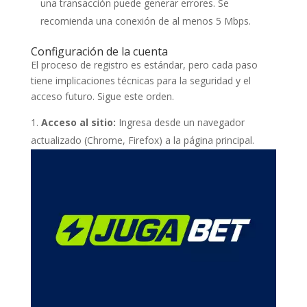
una transacción puede generar errores. Se
recomienda una conexión de al menos 5 Mbps.
Configuración de la cuenta
El proceso de registro es estándar, pero cada paso
tiene implicaciones técnicas para la seguridad y el
acceso futuro. Sigue este orden.
Acceso al sitio:
Ingresa desde un navegador
actualizado (Chrome, Firefox) a la página principal.