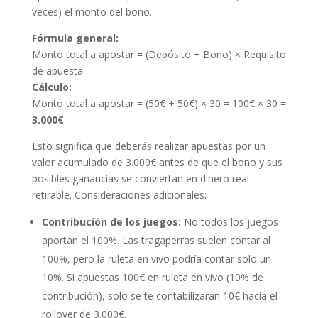
veces) el monto del bono.
Fórmula general:
Monto total a apostar = (Depósito + Bono) × Requisito
de apuesta
Cálculo:
Monto total a apostar = (50€ + 50€) × 30 = 100€ × 30 =
3.000€
Esto significa que deberás realizar apuestas por un
valor acumulado de 3.000€ antes de que el bono y sus
posibles ganancias se conviertan en dinero real
retirable. Consideraciones adicionales:
Contribución de los juegos:
No todos los juegos
aportan el 100%. Las tragaperras suelen contar al
100%, pero la ruleta en vivo podría contar solo un
10%. Si apuestas 100€ en ruleta en vivo (10% de
contribución), solo se te contabilizarán 10€ hacia el
rollover de 3.000€.