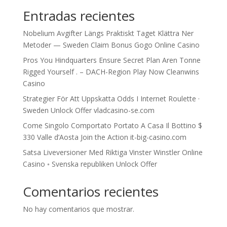
Entradas recientes
Nobelium Avgifter Längs Praktiskt Taget Klättra Ner
Metoder — Sweden Claim Bonus Gogo Online Casino
Pros You Hindquarters Ensure Secret Plan Aren Tonne
Rigged Yourself . – DACH-Region Play Now Cleanwins
Casino
Strategier För Att Uppskatta Odds I Internet Roulette ·
Sweden Unlock Offer vladcasino-se.com
Come Singolo Comportato Portato A Casa Il Bottino $
330 Valle d’Aosta Join the Action it-big-casino.com
Satsa Liveversioner Med Riktiga Vinster Winstler Online
Casino ◦ Svenska republiken Unlock Offer
Comentarios recientes
No hay comentarios que mostrar.