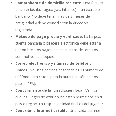
Comprobante de domicilio reciente:
Una factura
de servicios (luz, agua, gas, internet) o un extracto
bancario. No debe tener más de 3 meses de
antigüedad y debe coincidir con la dirección
registrada.
Método de pago propio y verificado:
La tarjeta,
cuenta bancaria o billetera electrónica debe estar a
tu nombre. Los pagos desde cuentas de terceros
son motivo de bloqueo.
Correo electrónico y número de teléfono
únicos:
No uses correos desechables. El número de
teléfono será crucial para la autenticación en dos
pasos (2FA).
Conocimiento de la jurisdicción local:
Verifica
que los juegos de azar online estén permitidos en tu
país o región. La responsabilidad final es del jugador.
Conexión a Internet estable:
Una caída durante