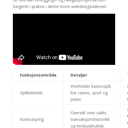
fungerer i praksis i denne korte veiledningsvideoen:
Funksjonsområde
Detaljer
Inneholder kasinospill,
Spillbibliotek
live casino, sport og
poker.
Oversikt over saldo,
Kontostyring
transaksjonshistorikk
og innskudd/uttak.