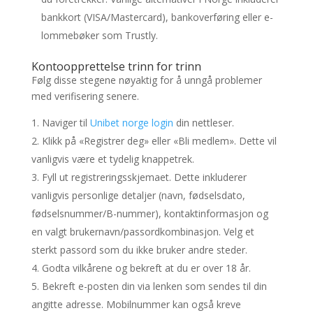
bankkort (VISA/Mastercard), bankoverføring eller e-
lommebøker som Trustly.
Kontoopprettelse trinn for trinn
Følg disse stegene nøyaktig for å unngå problemer
med verifisering senere.
Naviger til
Unibet norge login
din nettleser.
Klikk på «Registrer deg» eller «Bli medlem». Dette vil
vanligvis være et tydelig knappetrek.
Fyll ut registreringsskjemaet. Dette inkluderer
vanligvis personlige detaljer (navn, fødselsdato,
fødselsnummer/B-nummer), kontaktinformasjon og
en valgt brukernavn/passordkombinasjon. Velg et
sterkt passord som du ikke bruker andre steder.
Godta vilkårene og bekreft at du er over 18 år.
Bekreft e-posten din via lenken som sendes til din
angitte adresse. Mobilnummer kan også kreve