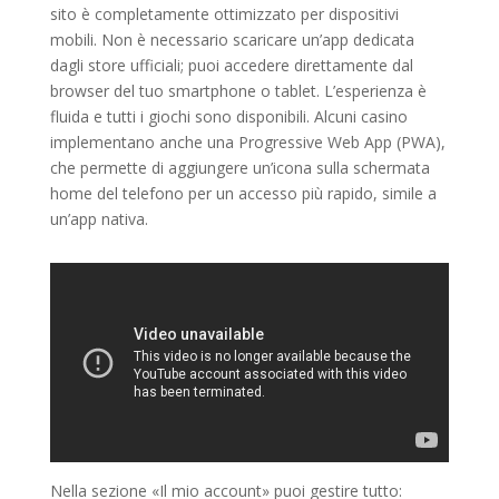
sito è completamente ottimizzato per dispositivi
mobili. Non è necessario scaricare un’app dedicata
dagli store ufficiali; puoi accedere direttamente dal
browser del tuo smartphone o tablet. L’esperienza è
fluida e tutti i giochi sono disponibili. Alcuni casino
implementano anche una Progressive Web App (PWA),
che permette di aggiungere un’icona sulla schermata
home del telefono per un accesso più rapido, simile a
un’app nativa.
Nella sezione «Il mio account» puoi gestire tutto: