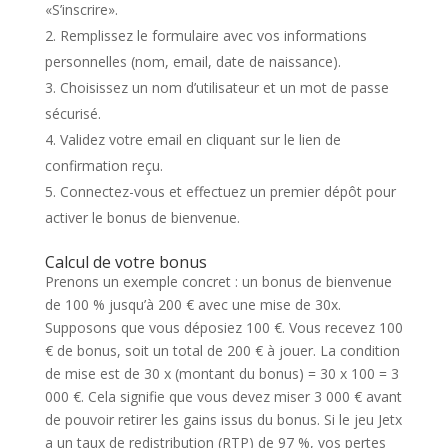
«S’inscrire».
Remplissez le formulaire avec vos informations
personnelles (nom, email, date de naissance).
Choisissez un nom d’utilisateur et un mot de passe
sécurisé.
Validez votre email en cliquant sur le lien de
confirmation reçu.
Connectez-vous et effectuez un premier dépôt pour
activer le bonus de bienvenue.
Calcul de votre bonus
Prenons un exemple concret : un bonus de bienvenue
de 100 % jusqu’à 200 € avec une mise de 30x.
Supposons que vous déposiez 100 €. Vous recevez 100
€ de bonus, soit un total de 200 € à jouer. La condition
de mise est de 30 x (montant du bonus) = 30 x 100 = 3
000 €. Cela signifie que vous devez miser 3 000 € avant
de pouvoir retirer les gains issus du bonus. Si le jeu Jetx
a un taux de redistribution (RTP) de 97 %, vos pertes