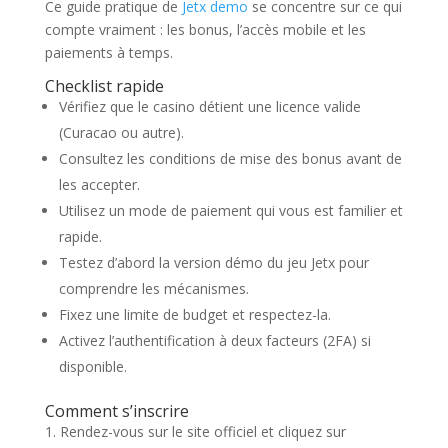
Ce guide pratique de
Jetx demo
se concentre sur ce qui
compte vraiment : les bonus, l’accès mobile et les
paiements à temps.
Checklist rapide
Vérifiez que le casino détient une licence valide
(Curacao ou autre).
Consultez les conditions de mise des bonus avant de
les accepter.
Utilisez un mode de paiement qui vous est familier et
rapide.
Testez d’abord la version démo du jeu Jetx pour
comprendre les mécanismes.
Fixez une limite de budget et respectez-la.
Activez l’authentification à deux facteurs (2FA) si
disponible.
Comment s’inscrire
Rendez-vous sur le site officiel et cliquez sur