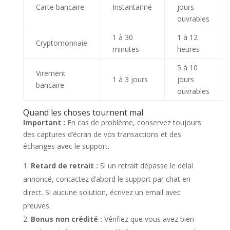
Carte bancaire
Instantanné
jours
ouvrables
1 à 30
1 à 12
Cryptomonnaie
minutes
heures
5 à 10
Virement
1 à 3 jours
jours
bancaire
ouvrables
Quand les choses tournent mal
Important :
En cas de problème, conservez toujours
des captures d’écran de vos transactions et des
échanges avec le support.
Retard de retrait :
Si un retrait dépasse le délai
annoncé, contactez d’abord le support par chat en
direct. Si aucune solution, écrivez un email avec
preuves.
Bonus non crédité :
Vérifiez que vous avez bien