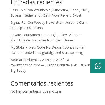
Entradas recientes
Pass Coin Swallow Bitcoin , Ethereum , Lead , XRP ,
Solana · Netherlands Claim Your Reward 0Xbet
Signup For Our Weekly Newsletter . Australia Claim
Free Spins Q7 Casino
Private Tournaments For High Rollers Wbetz –
Koninkrijk der Nederlanden Collect Bonus
My Stake Promo Code No Deposit Bonus fontan-
nl.com • Nederlands grondgebied Start Spinning
Netmail Și Alternativ A Deține A Difuza

rowinzocasino.com — Europa Centrală și de Est Win
Big Today
Comentarios recientes
No hay comentarios que mostrar.