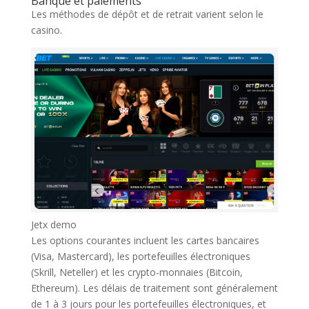
Banque et paiements
Les méthodes de dépôt et de retrait varient selon le
casino.
Jetx demo
Les options courantes incluent les cartes bancaires
(Visa, Mastercard), les portefeuilles électroniques
(Skrill, Neteller) et les crypto-monnaies (Bitcoin,
Ethereum). Les délais de traitement sont généralement
de 1 à 3 jours pour les portefeuilles électroniques, et