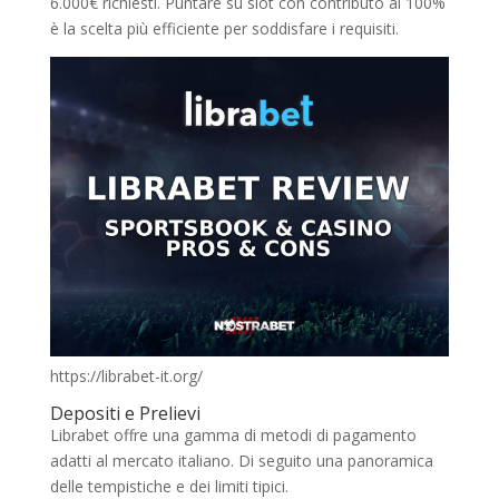
6.000€ richiesti. Puntare su slot con contributo al 100%
è la scelta più efficiente per soddisfare i requisiti.
https://librabet-it.org/
Depositi e Prelievi
Librabet offre una gamma di metodi di pagamento
adatti al mercato italiano. Di seguito una panoramica
delle tempistiche e dei limiti tipici.