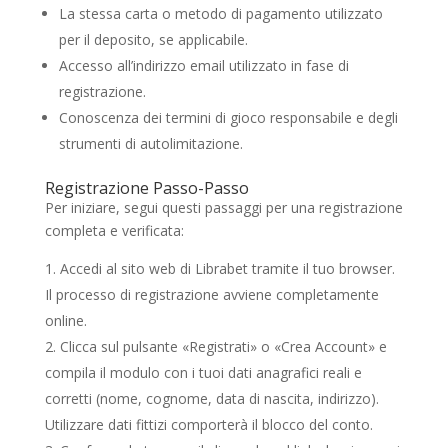
La stessa carta o metodo di pagamento utilizzato
per il deposito, se applicabile.
Accesso all’indirizzo email utilizzato in fase di
registrazione.
Conoscenza dei termini di gioco responsabile e degli
strumenti di autolimitazione.
Registrazione Passo-Passo
Per iniziare, segui questi passaggi per una registrazione
completa e verificata:
Accedi al sito web di Librabet tramite il tuo browser.
Il processo di registrazione avviene completamente
online.
Clicca sul pulsante «Registrati» o «Crea Account» e
compila il modulo con i tuoi dati anagrafici reali e
corretti (nome, cognome, data di nascita, indirizzo).
Utilizzare dati fittizi comporterà il blocco del conto.