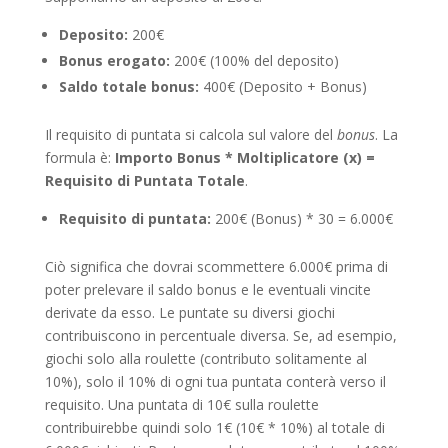
Deposito:
200€
Bonus erogato:
200€ (100% del deposito)
Saldo totale bonus:
400€ (Deposito + Bonus)
Il requisito di puntata si calcola sul valore del
bonus
. La
formula è:
Importo Bonus * Moltiplicatore (x) =
Requisito di Puntata Totale
.
Requisito di puntata:
200€ (Bonus) * 30 = 6.000€
Ciò significa che dovrai scommettere 6.000€ prima di
poter prelevare il saldo bonus e le eventuali vincite
derivate da esso. Le puntate su diversi giochi
contribuiscono in percentuale diversa. Se, ad esempio,
giochi solo alla roulette (contributo solitamente al
10%), solo il 10% di ogni tua puntata conterà verso il
requisito. Una puntata di 10€ sulla roulette
contribuirebbe quindi solo 1€ (10€ * 10%) al totale di