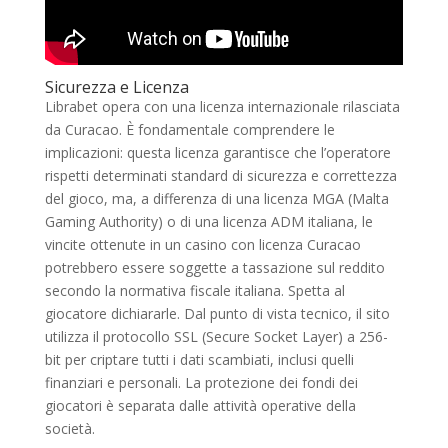
Sicurezza e Licenza
Librabet opera con una licenza internazionale rilasciata
da Curacao. È fondamentale comprendere le
implicazioni: questa licenza garantisce che l’operatore
rispetti determinati standard di sicurezza e correttezza
del gioco, ma, a differenza di una licenza MGA (Malta
Gaming Authority) o di una licenza ADM italiana, le
vincite ottenute in un casino con licenza Curacao
potrebbero essere soggette a tassazione sul reddito
secondo la normativa fiscale italiana. Spetta al
giocatore dichiararle. Dal punto di vista tecnico, il sito
utilizza il protocollo SSL (Secure Socket Layer) a 256-
bit per criptare tutti i dati scambiati, inclusi quelli
finanziari e personali. La protezione dei fondi dei
giocatori è separata dalle attività operative della
società.