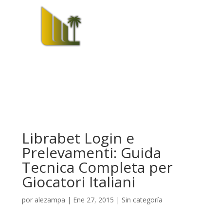
Librabet Login e
Prelevamenti: Guida
Tecnica Completa per
Giocatori Italiani
por
alezampa
|
Ene 27, 2015
|
Sin categoría