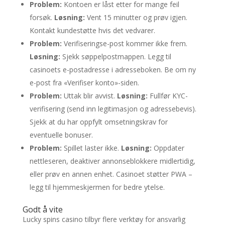
Problem:
Kontoen er låst etter for mange feil
forsøk.
Løsning:
Vent 15 minutter og prøv igjen.
Kontakt kundestøtte hvis det vedvarer.
Problem:
Verifiseringse-post kommer ikke frem.
Løsning:
Sjekk søppelpostmappen. Legg til
casinoets e-postadresse i adresseboken. Be om ny
e-post fra «Verifiser konto»-siden.
Problem:
Uttak blir avvist.
Løsning:
Fullfør KYC-
verifisering (send inn legitimasjon og adressebevis).
Sjekk at du har oppfylt omsetningskrav for
eventuelle bonuser.
Problem:
Spillet laster ikke.
Løsning:
Oppdater
nettleseren, deaktiver annonseblokkere midlertidig,
eller prøv en annen enhet. Casinoet støtter PWA –
legg til hjemmeskjermen for bedre ytelse.
Godt å vite
Lucky spins casino tilbyr flere verktøy for ansvarlig