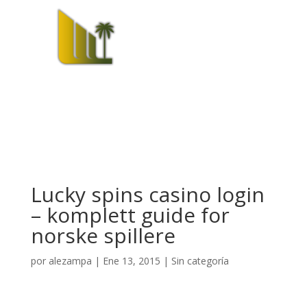
Lucky spins casino login
– komplett guide for
norske spillere
por
alezampa
|
Ene 13, 2015
|
Sin categoría