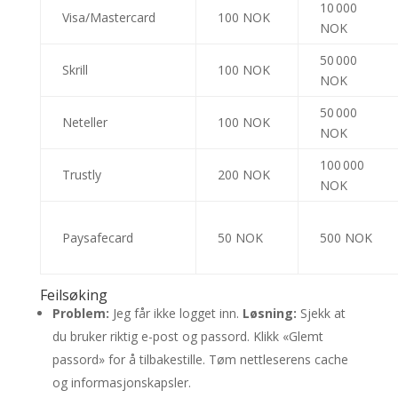
10 000
Visa/Mastercard
100 NOK
NOK
50 000
Skrill
100 NOK
NOK
50 000
Neteller
100 NOK
NOK
100 000
Trustly
200 NOK
NOK
Paysafecard
50 NOK
500 NOK
Feilsøking
Problem:
Jeg får ikke logget inn.
Løsning:
Sjekk at
du bruker riktig e-post og passord. Klikk «Glemt
passord» for å tilbakestille. Tøm nettleserens cache
og informasjonskapsler.