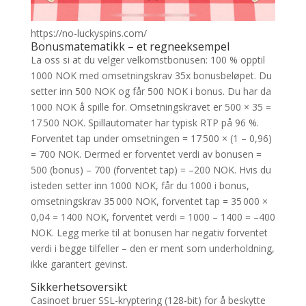
https://no-luckyspins.com/
Bonusmatematikk – et regneeksempel
La oss si at du velger velkomstbonusen: 100 % opptil
1000 NOK med omsetningskrav 35x bonusbeløpet. Du
setter inn 500 NOK og får 500 NOK i bonus. Du har da
1000 NOK å spille for. Omsetningskravet er 500 × 35 =
17 500 NOK. Spillautomater har typisk RTP på 96 %.
Forventet tap under omsetningen = 17 500 × (1 – 0,96)
= 700 NOK. Dermed er forventet verdi av bonusen =
500 (bonus) – 700 (forventet tap) = –200 NOK. Hvis du
isteden setter inn 1000 NOK, får du 1000 i bonus,
omsetningskrav 35 000 NOK, forventet tap = 35 000 ×
0,04 = 1400 NOK, forventet verdi = 1000 – 1400 = –400
NOK. Legg merke til at bonusen har negativ forventet
verdi i begge tilfeller – den er ment som underholdning,
ikke garantert gevinst.
Sikkerhetsoversikt
Casinoet bruer SSL-kryptering (128-bit) for å beskytte