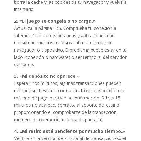
borra la caché y las cookies de tu navegador y vuelve a
intentarlo.
2. «El juego se congela o no carga.»
Actualiza la página (F5). Comprueba tu conexión a
Internet. Cierra otras pestañas y aplicaciones que
consuman muchos recursos. Intenta cambiar de
navegador o dispositivo. El problema puede estar en tu
lado (conexión o hardware) o ser temporal del servidor
del juego.
3. «Mi depósito no aparece.»
Espera unos minutos; algunas transacciones pueden
demorarse. Revisa el correo electrónico asociado a tu
método de pago para ver la confirmación. Si tras 15
minutos no aparece, contacta al soporte del casino
proporcionando el comprobante de la transacción
(número de operación, captura de pantalla).
4. «Mi retiro está pendiente por mucho tiempo.»
Verifica en la sección de «Historial de transacciones» el