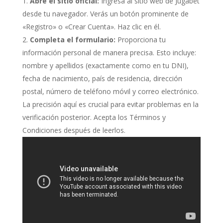
Abre el sitio oficial:
Ingresa al sitio web de Jugabet
desde tu navegador. Verás un botón prominente de
«Registro» o «Crear Cuenta». Haz clic en él.
Completa el formulario:
Proporciona tu
información personal de manera precisa. Esto incluye:
nombre y apellidos (exactamente como en tu DNI),
fecha de nacimiento, país de residencia, dirección
postal, número de teléfono móvil y correo electrónico.
La precisión aquí es crucial para evitar problemas en la
verificación posterior. Acepta los Términos y
Condiciones después de leerlos.