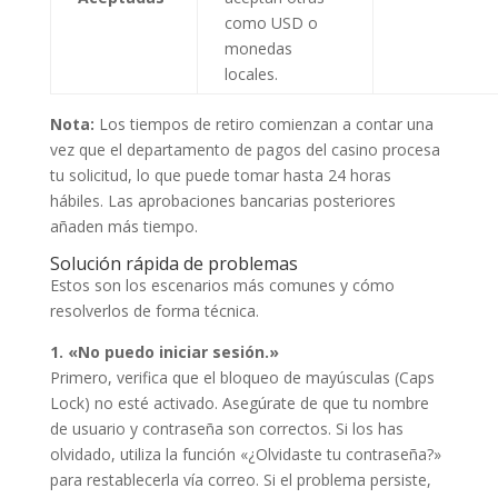
como USD o
monedas
locales.
Nota:
Los tiempos de retiro comienzan a contar una
vez que el departamento de pagos del casino procesa
tu solicitud, lo que puede tomar hasta 24 horas
hábiles. Las aprobaciones bancarias posteriores
añaden más tiempo.
Solución rápida de problemas
Estos son los escenarios más comunes y cómo
resolverlos de forma técnica.
1. «No puedo iniciar sesión.»
Primero, verifica que el bloqueo de mayúsculas (Caps
Lock) no esté activado. Asegúrate de que tu nombre
de usuario y contraseña son correctos. Si los has
olvidado, utiliza la función «¿Olvidaste tu contraseña?»
para restablecerla vía correo. Si el problema persiste,