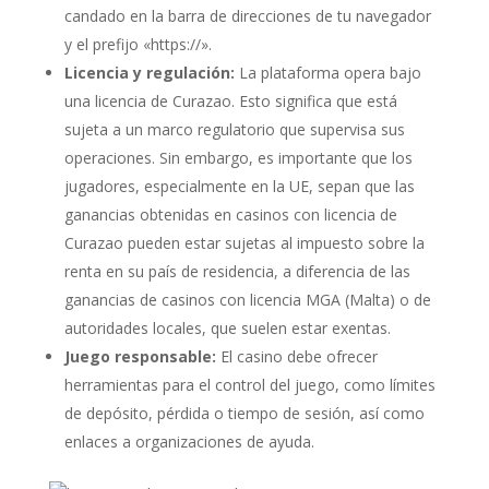
candado en la barra de direcciones de tu navegador
y el prefijo «https://».
Licencia y regulación:
La plataforma opera bajo
una licencia de Curazao. Esto significa que está
sujeta a un marco regulatorio que supervisa sus
operaciones. Sin embargo, es importante que los
jugadores, especialmente en la UE, sepan que las
ganancias obtenidas en casinos con licencia de
Curazao pueden estar sujetas al impuesto sobre la
renta en su país de residencia, a diferencia de las
ganancias de casinos con licencia MGA (Malta) o de
autoridades locales, que suelen estar exentas.
Juego responsable:
El casino debe ofrecer
herramientas para el control del juego, como límites
de depósito, pérdida o tiempo de sesión, así como
enlaces a organizaciones de ayuda.