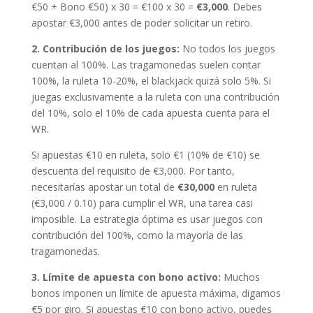
€50 + Bono €50) x 30 = €100 x 30 =
€3,000
. Debes
apostar €3,000 antes de poder solicitar un retiro.
2. Contribución de los juegos:
No todos los juegos
cuentan al 100%. Las tragamonedas suelen contar
100%, la ruleta 10-20%, el blackjack quizá solo 5%. Si
juegas exclusivamente a la ruleta con una contribución
del 10%, solo el 10% de cada apuesta cuenta para el
WR.
Si apuestas €10 en ruleta, solo €1 (10% de €10) se
descuenta del requisito de €3,000. Por tanto,
necesitarías apostar un total de
€30,000
en ruleta
(€3,000 / 0.10) para cumplir el WR, una tarea casi
imposible. La estrategia óptima es usar juegos con
contribución del 100%, como la mayoría de las
tragamonedas.
3. Límite de apuesta con bono activo:
Muchos
bonos imponen un límite de apuesta máxima, digamos
€5 por giro. Si apuestas €10 con bono activo, puedes