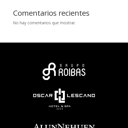
Comentarios recientes
No hay comentarios que mostrar.