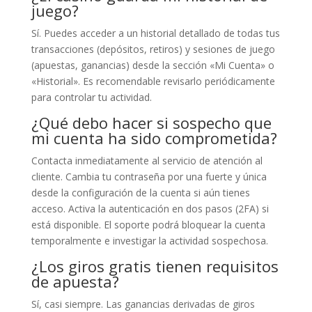
juego?
Sí. Puedes acceder a un historial detallado de todas tus
transacciones (depósitos, retiros) y sesiones de juego
(apuestas, ganancias) desde la sección «Mi Cuenta» o
«Historial». Es recomendable revisarlo periódicamente
para controlar tu actividad.
¿Qué debo hacer si sospecho que
mi cuenta ha sido comprometida?
Contacta inmediatamente al servicio de atención al
cliente. Cambia tu contraseña por una fuerte y única
desde la configuración de la cuenta si aún tienes
acceso. Activa la autenticación en dos pasos (2FA) si
está disponible. El soporte podrá bloquear la cuenta
temporalmente e investigar la actividad sospechosa.
¿Los giros gratis tienen requisitos
de apuesta?
Sí, casi siempre. Las ganancias derivadas de giros